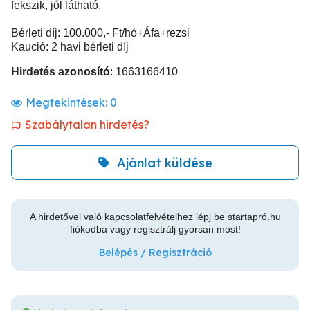
fekszik, jól látható.
Bérleti díj: 100.000,- Ft/hó+Áfa+rezsi
Kaució: 2 havi bérleti díj
Hirdetés azonosító
: 1663166410
Megtekintések:
0
Szabálytalan hirdetés?
Ajánlat küldése
A hirdetővel való kapcsolatfelvételhez lépj be startapró.hu
fiókodba vagy regisztrálj gyorsan most!
Belépés / Regisztráció