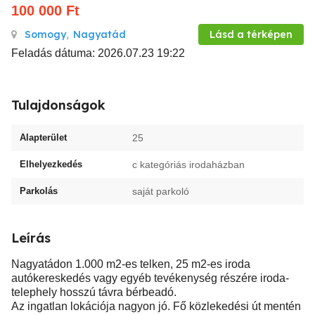
100 000
Ft
Somogy
,
Nagyatád
Lásd a térképen
Feladás dátuma: 2026.07.23 19:22
Tulajdonságok
Alapterület
25
Elhelyezkedés
c kategóriás irodaházban
Parkolás
saját parkoló
Leírás
Nagyatádon 1.000 m2-es telken, 25 m2-es iroda
autókereskedés vagy egyéb tevékenység részére iroda-
telephely hosszú távra bérbeadó.
Az ingatlan lokációja nagyon jó. Fő közlekedési út mentén