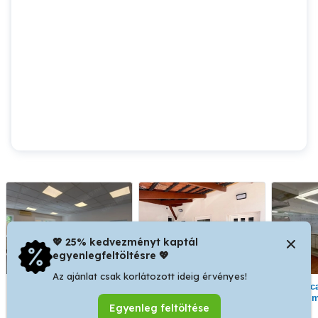
💖 25% kedvezményt kaptál
egyenlegfeltöltésre 💖
Az ajánlat csak korlátozott ideig érvényes!
Klímás, 4 helyiséges,
Azonnal költözhető,
Utcai bejáratos,
igényes iroda kiadó!
irodák kiadók!
forgal
Egyenleg feltöltése
ir