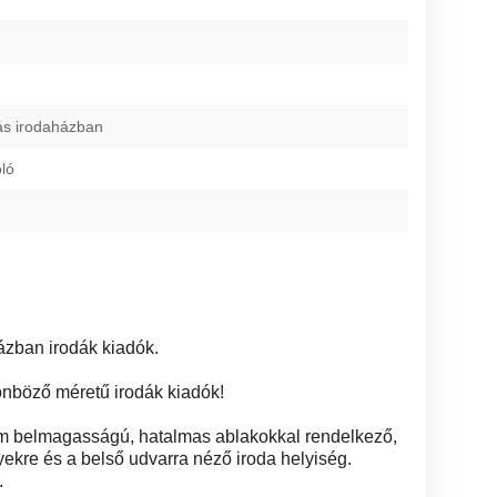
ás irodaházban
oló
zban irodák kiadók.
önböző méretű irodák kiadók!
 m belmagasságú, hatalmas ablakokkal rendelkező,
ekre és a belső udvarra néző iroda helyiség.
.