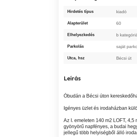
Hirdetés típus
kiadó
Alapterület
60
Elhelyezkedés
b kategóri
Parkolás
saját park
Utca, hsz
Bécsi út
Leírás
Óbudán a Bécsi úton kereskedőhá
Igényes üzlet és irodaházban kül
Az I. emeleten 140 m2 LOFT, 4,5
gyönyörű napfényes, a budai hegy
jellegű több helyiségből álló iroda