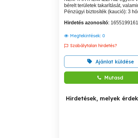
bérelt területek takarítását, valami
Pénzügyi biztosíték (kaució): 3 h
Hirdetés azonosító
: 165519916
Megtekintések:
0
Szabálytalan hirdetés?
Ajánlat küldése
Mutasd
Hirdetések, melyek érde