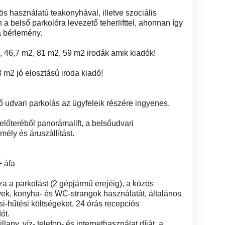
használatú teakonyhával, illetve szociális
 a belső parkolóra levezető teherlifttel, ahonnan így
a bérlemény.
2, 46,7 m2, 81 m2, 59 m2 irodák amik kiadók!
8 m2 jó elosztású iroda kiadó!
ő udvari parkolás az ügyfeleik részére ingyenes.
 előteréből panorámalift, a belsőudvari
emély és áruszállítást.
+ áfa
za a parkolást (2 gépjármű erejéig), a közös
elyek, konyha- és WC-strangok használatát, általános
ési-hűtési költségeket, 24 órás recepciós
ót.
, víz- telefon- és internethasználat díját, a