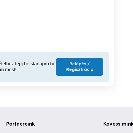
Panorámás iroda kiadó a
Iro
lyen lévő iroda eladó!
XIII. kerületben!
XIII. kerület
XIII. kerület
XX
62,000,000 Ft
734,000 Ft
ételhez lépj be startapró.hu
Belépés /
Regisztráció
an most!
Partnereink
Kövess min