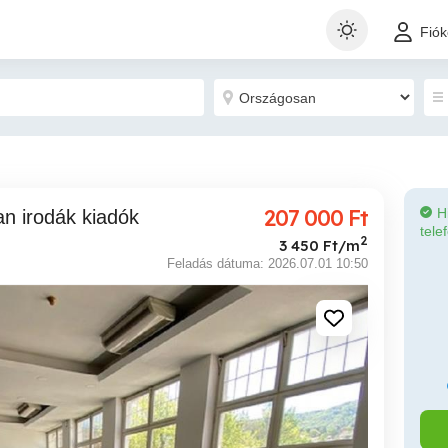
Fió
207 000
Ft
H
an irodák kiadók
tele
2
3 450 Ft/m
Feladás dátuma: 2026.07.01 10:50