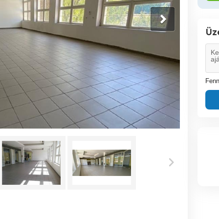
Üz
Fenn