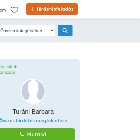
Hirdetésfeladás
kom
itelesített
fonszám
Turáni Barbara
Összes hirdetés megtekintése
Mutasd