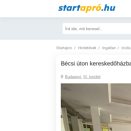
start
apró
.hu
Startapro
Hirdetések
Ingatlan
Iroda
Bécsi úton kereskedőházb
Budapest
,
III. kerület