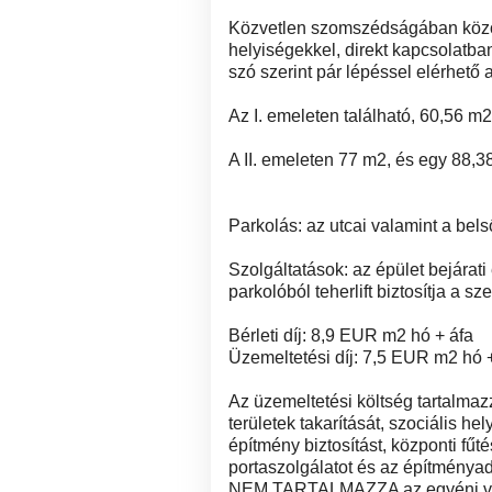
Közvetlen szomszédságában közös 
helyiségekkel, direkt kapcsolatban
szó szerint pár lépéssel elérhető 
Az I. emeleten található, 60,56 m
A II. emeleten 77 m2, és egy 88,3
Parkolás: az utcai valamint a bels
Szolgáltatások: az épület bejárati
parkolóból teherlift biztosítja a sz
Bérleti díj: 8,9 EUR m2 hó + áfa
Üzemeltetési díj: 7,5 EUR m2 hó 
Az üzemeltetési költség tartalmaz
területek takarítását, szociális h
építmény biztosítást, központi fűt
portaszolgálatot és az építményad
NEM TARTALMAZZA az egyéni villany