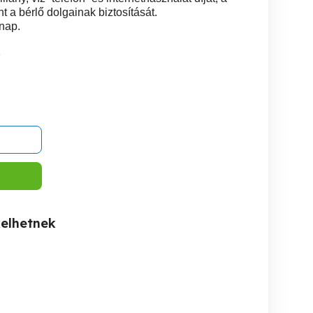
nt a bérlő dolgainak biztosítását.
ónap.
1
kelhetnek