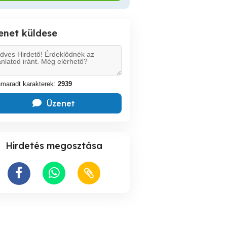
enet küldese
maradt karakterek:
2939
Üzenet
Hirdetés megosztása