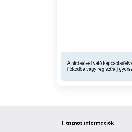
Klímás, 4 helyiséges,
Utcai bejáratos, forgalmas
igényes iroda kiadó!
he
IV. kerület
400,000 Ft
A hirdetővel való kapcsolatfelv
fiókodba vagy regisztrálj gyors
Hasznos információk