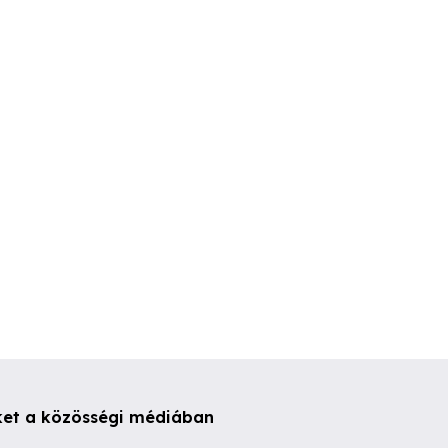
dák kiadó
Óbudán kereskedőházban
Újpesten a Klauzál utcában
iroda kiadó!
ipartelepen ioda 
I. kerület
III. kerület
IV. kerület
1 Ft
97,000 Ft
248,000 Ft
ket a közösségi médiában