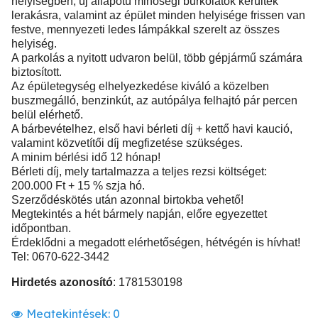
helyiségben, új állapotú minőségi burkolatok kerültek
lerakásra, valamint az épület minden helyisége frissen van
festve, mennyezeti ledes lámpákkal szerelt az összes
helyiség.
A parkolás a nyitott udvaron belül, több gépjármű számára
biztosított.
Az épületegység elhelyezkedése kiváló a közelben
buszmegálló, benzinkút, az autópálya felhajtó pár percen
belül elérhető.
A bárbevételhez, első havi bérleti díj + kettő havi kaució,
valamint közvetítői díj megfizetése szükséges.
A minim bérlési idő 12 hónap!
Bérleti díj, mely tartalmazza a teljes rezsi költséget:
200.000 Ft + 15 % szja hó.
Szerződéskötés után azonnal birtokba vehető!
Megtekintés a hét bármely napján, előre egyezettet
időpontban.
Érdeklődni a megadott elérhetőségen, hétvégén is hívhat!
Tel: 0670-622-3442
Hirdetés azonosító
: 1781530198
Megtekintések:
0