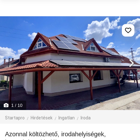
1
/ 10
Startapro
Hirdetések
Ingatlan
Iroda
Azonnal költözhető, irodahelyiségek,