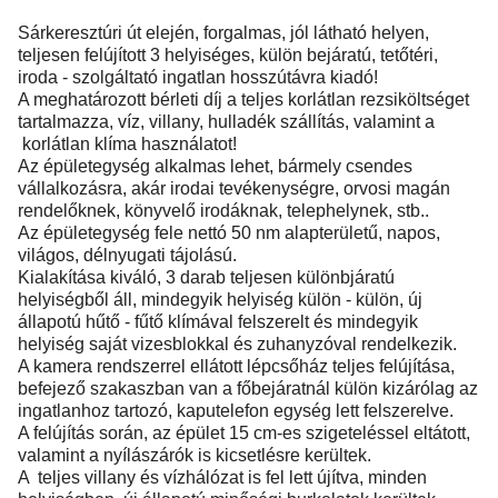
Sárkeresztúri út elején, forgalmas, jól látható helyen,
teljesen felújított 3 helyiséges, külön bejáratú, tetőtéri,
iroda - szolgáltató ingatlan hosszútávra kiadó!
A meghatározott bérleti díj a teljes korlátlan rezsiköltséget
tartalmazza, víz, villany, hulladék szállítás, valamint a
korlátlan klíma használatot!
Az épületegység alkalmas lehet, bármely csendes
vállalkozásra, akár irodai tevékenységre, orvosi magán
rendelőknek, könyvelő irodáknak, telephelynek, stb..
Az épületegység fele nettó 50 nm alapterületű, napos,
világos, délnyugati tájolású.
Kialakítása kiváló, 3 darab teljesen különbjáratú
helyiségből áll, mindegyik helyiség külön - külön, új
állapotú hűtő - fűtő klímával felszerelt és mindegyik
helyiség saját vizesblokkal és zuhanyzóval rendelkezik.
A kamera rendszerrel ellátott lépcsőház teljes felújítása,
befejező szakaszban van a főbejáratnál külön kizárólag az
ingatlanhoz tartozó, kaputelefon egység lett felszerelve.
A felújítás során, az épület 15 cm-es szigeteléssel eltátott,
valamint a nyílászárók is kicsetlésre kerültek.
A teljes villany és vízhálózat is fel lett újítva, minden