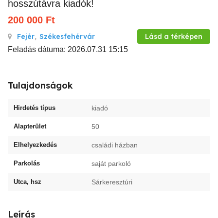
hosszútávra kiadók!
200 000
Ft
Fejér
,
Székesfehérvár
Lásd a térképen
Feladás dátuma: 2026.07.31 15:15
Tulajdonságok
Hirdetés típus
kiadó
Alapterület
50
Elhelyezkedés
családi házban
Parkolás
saját parkoló
Utca, hsz
Sárkeresztúri
Leírás