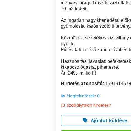
igényes faragott díszítéssel elláto
70 m2 fedett.
Az ingatlan nagy kiterjedésű előke
gyümölcsfa, karós szőlő ültetvény, 
Közművek: vezetékes víz, villany (
gyűlik.
Fűtés: fatüzelésű kandallóval és 
Hasznosítási javaslat: befektetés
kikapcsolódásra, pihenésre.
Ár: 249,- millió Ft
Hirdetés azonosító
: 169191467
Megtekintések:
0
Szabálytalan hirdetés?
Ajánlat küldése