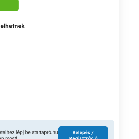
kelhetnek
Cserszegtomajon 7
Zalaegerszegen 70.000 m2-
Hévíz határában 151.937
ktáros diófa ültetvény
es telken 6.600 m2 üzemi
m2-es (1
eladó
épületek bérbeadók
fejlesztés
Cserszegtomaj
Zalaegerszeg
Cse
121,000,000 Ft
8,800,000 Ft
580,0
ételhez lépj be startapró.hu
Belépés /
Regisztráció
an most!