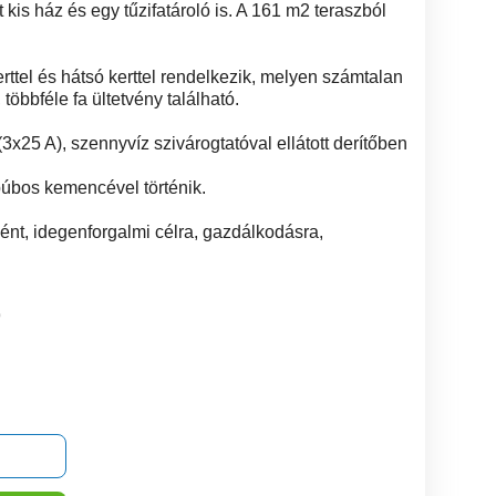
tt kis ház és egy tűzifatároló is. A 161 m2 teraszból
rttel és hátsó kerttel rendelkezik, melyen számtalan
többféle fa ültetvény található.
3x25 A), szennyvíz szivárogtatóval ellátott derítőben
búbos kemencével történik.
ként, idegenforgalmi célra, gazdálkodásra,
9