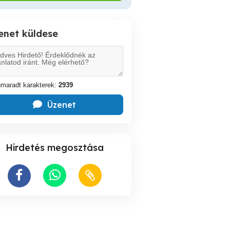
enet küldese
maradt karakterek:
2939
Üzenet
Hirdetés megosztása