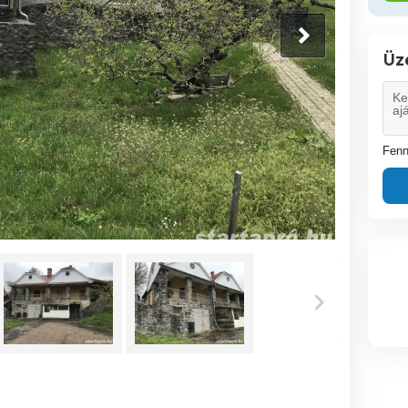
Üz
Fenn