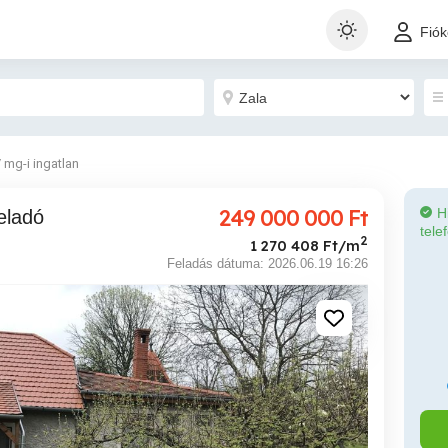
Fió
/ mg-i ingatlan
249 000 000
Ft
H
 eladó
tele
2
1 270 408 Ft/m
Feladás dátuma: 2026.06.19 16:26