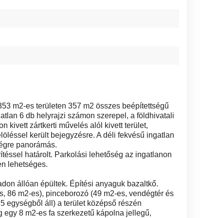
353 m2-es területen 357 m2 összes beépítettségű
ngatlan 6 db helyrajzi számon szerepel, a földhivatali
 kivett zártkerti művelés alól kivett terület,
öléssel került bejegyzésre. A déli fekvésű ingatlan
ségre panorámás.
rítéssel határolt. Parkolási lehetőség az ingatlanon
eten lehetséges.
don állóan épültek. Építési anyaguk bazaltkő.
s, 86 m2-es), pinceborozó (49 m2-es, vendégtér és
 5 egységből áll) a terület középső részén
 egy 8 m2-es fa szerkezetű kápolna jellegű,