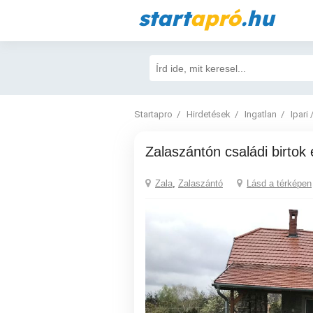
start
apró
.hu
Startapro
Hirdetések
Ingatlan
Ipari 
Zalaszántón családi birtok
Zala
,
Zalaszántó
Lásd a térképen