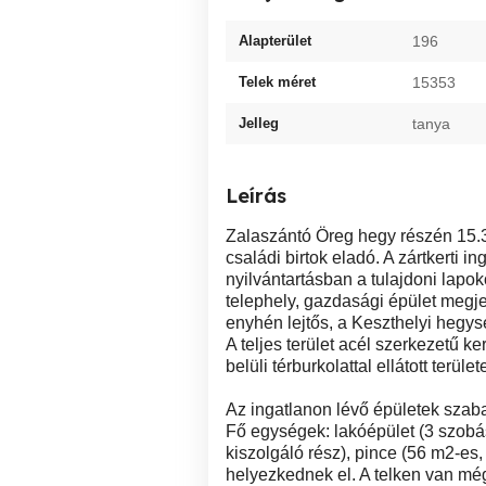
Alapterület
196
Telek méret
15353
Jelleg
tanya
Leírás
Zalaszántó Öreg hegy részén 15.
családi birtok eladó. A zártkerti i
nyilvántartásban a tulajdoni lapokon
telephely, gazdasági épület megjel
enyhén lejtős, a Keszthelyi hegy
A teljes terület acél szerkezetű ke
belüli térburkolattal ellátott terül
Az ingatlanon lévő épületek szaba
Fő egységek: lakóépület (3 szobá
kiszolgáló rész), pince (56 m2-es,
helyezkednek el. A telken van még