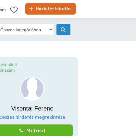
Hirdetésfeladás
kom
itelesített
fonszám
Visontai Ferenc
Összes hirdetés megtekintése
Mutasd