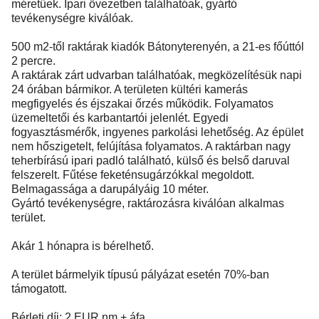
méretűek. Ipari övezetben találhatóak, gyártó
tevékenységre kiválóak.
500 m2-től raktárak kiadók Bátonyterenyén, a 21-es főúttól
2 percre.
A raktárak zárt udvarban találhatóak, megközelítésük napi
24 órában bármikor. A területen kültéri kamerás
megfigyelés és éjszakai őrzés működik. Folyamatos
üzemeltetői és karbantartói jelenlét. Egyedi
fogyasztásmérők, ingyenes parkolási lehetőség. Az épület
nem hőszigetelt, felújítása folyamatos. A raktárban nagy
teherbírású ipari padló található, külső és belső daruval
felszerelt. Fűtése feketénsugárzókkal megoldott.
Belmagassága a darupályáig 10 méter.
Gyártó tevékenységre, raktározásra kiválóan alkalmas
terület.
Akár 1 hónapra is bérelhető.
A terület bármelyik típusú pályázat esetén 70%-ban
támogatott.
Bérleti díj: 2 EUR nm + áfa