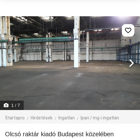
1
/ 7
Startapro
Hirdetések
Ingatlan
Ipari / mg-i ingatlan
Olcsó raktár kiadó Budapest közelében