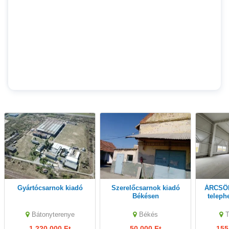
Gyártócsarnok kiadó
Szerelőcsarnok kiadó
ÁRCSÖKKENÉS! Eladó
Békésen
teleph
l
Bátonyterenye
Békés
T
1,220,000 Ft
50,000 Ft
155