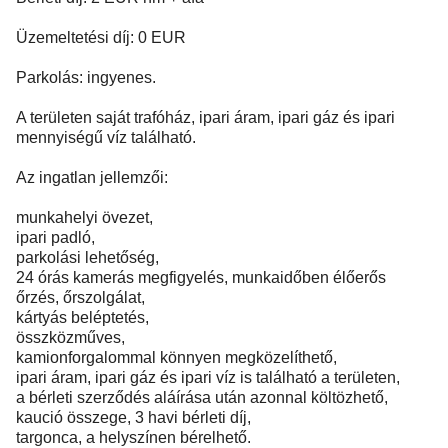
Üzemeltetési díj: 0 EUR
Parkolás: ingyenes.
A területen saját trafóház, ipari áram, ipari gáz és ipari
mennyiségű víz található.
Az ingatlan jellemzői:
munkahelyi övezet,
ipari padló,
parkolási lehetőség,
24 órás kamerás megfigyelés, munkaidőben élőerős
őrzés, őrszolgálat,
kártyás beléptetés,
összközműves,
kamionforgalommal könnyen megközelíthető,
ipari áram, ipari gáz és ipari víz is található a területen,
a bérleti szerződés aláírása után azonnal költözhető,
kaució összege, 3 havi bérleti díj,
targonca, a helyszínen bérelhető.