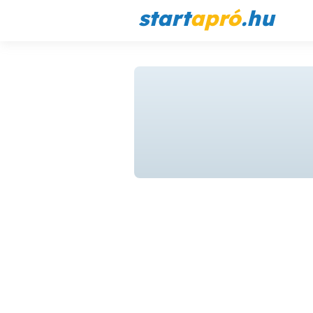
start
apró
.hu