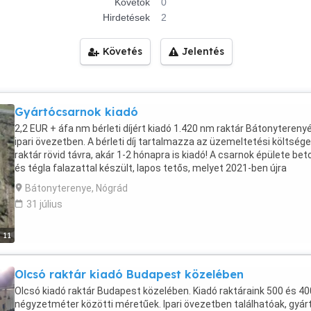
Követők
0
Hirdetések
2
Követés
Jelentés
Gyártócsarnok kiadó
2,2 EUR + áfa nm bérleti díjért kiadó 1.420 nm raktár Bátonytereny
ipari övezetben. A bérleti díj tartalmazza az üzemeltetési költsége
raktár rövid távra, akár 1-2 hónapra is kiadó! A csarnok épülete bet
és tégla falazattal készült, lapos tetős, melyet 2021-ben újra
szigeteltünk. A kiadó rész átépítése, korszerűsítése elől nem
Bátonyterenye, Nógrád
zárkózunk el. Parkolni a területen belül és a főbejárat előtt, akár 1
31 július
autóval is lehet. A területen saját trafóház, ipari áram, ipari gáz és 
mennyiségű víz található. Az ingatlan jellemzői: munkahelyi övezet
ipari padló, parkolási lehetőség, 24 órás kamerás megfigyelés,
11
munkaidőben élőerős őrzés, őrszolgálat, kártyás beléptetés,
összközműves, kamionforgalommal könnyen megközelíthető, ipar
Olcsó raktár kiadó Budapest közelében
áram, ipari gáz és ipari víz is található a területen, a bérleti szerző
aláírása után azonnal költözhető, kaució összege, 3 havi bérleti díj,
Olcsó kiadó raktár Budapest közelében. Kiadó raktáraink 500 és 4
targonca, a helyszínen bérelhető.
négyzetméter közötti méretűek. Ipari övezetben találhatóak, gyár