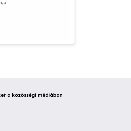
n, a
ás
és
uval
a
n
+
ég,
álat,
eten,
ket a közösségi médiában
ege,
ió: