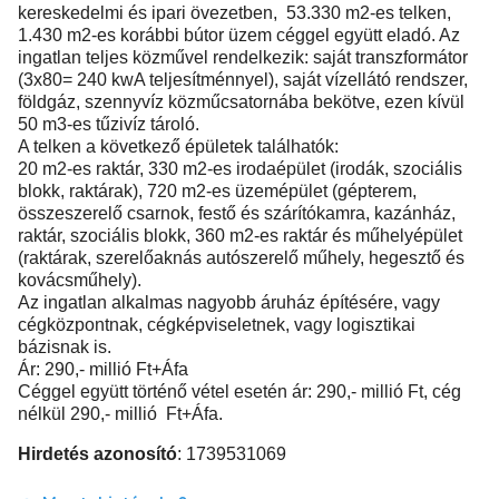
kereskedelmi és ipari övezetben, 53.330 m2-es telken,
1.430 m2-es korábbi bútor üzem céggel együtt eladó. Az
ingatlan teljes közművel rendelkezik: saját transzformátor
(3x80= 240 kwA teljesítménnyel), saját vízellátó rendszer,
földgáz, szennyvíz közműcsatornába bekötve, ezen kívül
50 m3-es tűzivíz tároló.
A telken a következő épületek találhatók:
20 m2-es raktár, 330 m2-es irodaépület (irodák, szociális
blokk, raktárak), 720 m2-es üzemépület (gépterem,
összeszerelő csarnok, festő és szárítókamra, kazánház,
raktár, szociális blokk, 360 m2-es raktár és műhelyépület
(raktárak, szerelőaknás autószerelő műhely, hegesztő és
kovácsműhely).
Az ingatlan alkalmas nagyobb áruház építésére, vagy
cégközpontnak, cégképviseletnek, vagy logisztikai
bázisnak is.
Ár: 290,- millió Ft+Áfa
Céggel együtt történő vétel esetén ár: 290,- millió Ft, cég
nélkül 290,- millió Ft+Áfa.
Hirdetés azonosító
: 1739531069