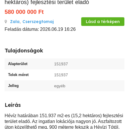
hektáros) fejlesztési terület eladó
580 000 000
Ft
Zala
,
Cserszegtomaj
Lásd a térképen
Feladás dátuma: 2026.06.19 16:26
Tulajdonságok
Alapterület
151937
Telek méret
151937
Jelleg
egyéb
Leírás
Hévíz határában 151.937 m2-es (15,2 hektáros) fejlesztési
terület eladó. Az ingatlan lokációja nagyon jó. Aszfaltozott
úton közelíthető meg, 900 méterre fekszik a Hévízi Tótól.