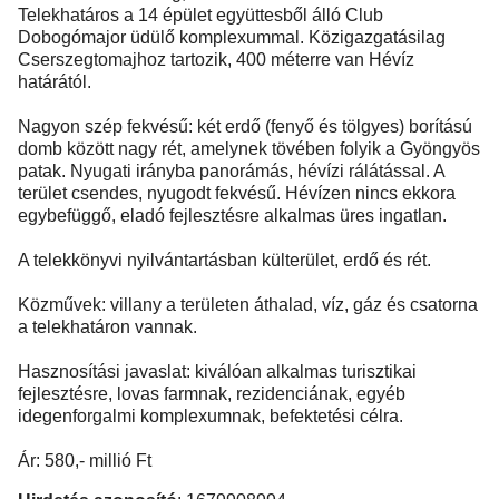
Telekhatáros a 14 épület együttesből álló Club
Dobogómajor üdülő komplexummal. Közigazgatásilag
Cserszegtomajhoz tartozik, 400 méterre van Hévíz
határától.
Nagyon szép fekvésű: két erdő (fenyő és tölgyes) borítású
domb között nagy rét, amelynek tövében folyik a Gyöngyös
patak. Nyugati irányba panorámás, hévízi rálátással. A
terület csendes, nyugodt fekvésű. Hévízen nincs ekkora
egybefüggő, eladó fejlesztésre alkalmas üres ingatlan.
A telekkönyvi nyilvántartásban külterület, erdő és rét.
Közművek: villany a területen áthalad, víz, gáz és csatorna
a telekhatáron vannak.
Hasznosítási javaslat: kiválóan alkalmas turisztikai
fejlesztésre, lovas farmnak, rezidenciának, egyéb
idegenforgalmi komplexumnak, befektetési célra.
Ár: 580,- millió Ft