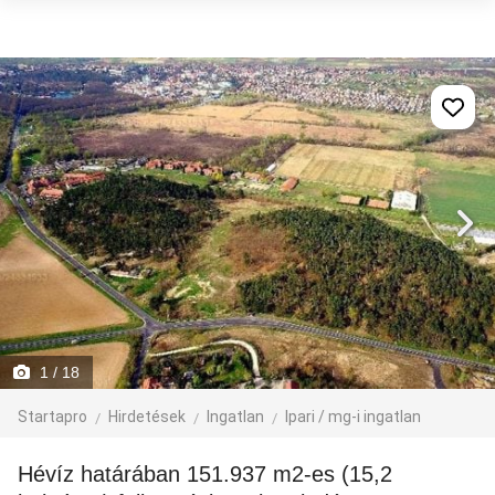
1
/ 18
Startapro
Hirdetések
Ingatlan
Ipari / mg-i ingatlan
Hévíz határában 151.937 m2-es (15,2