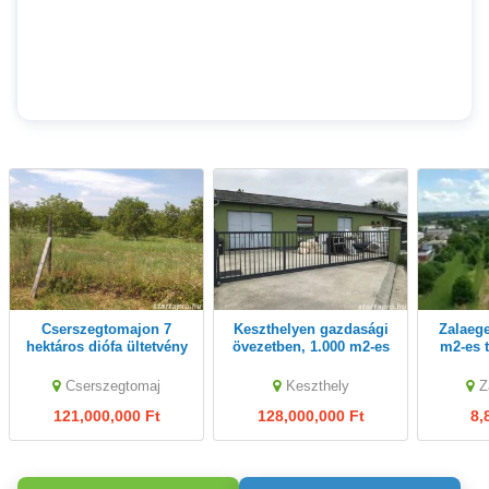
Cserszegtomajon 7
Keszthelyen gazdasági
Zalaegerszegen 70.000
hektáros diófa ültetvény
övezetben, 1.000 m2-es
m2-es 
eladó
telken, 300 m2-es
üze
asztalos üzem eladó
b
Cserszegtomaj
Keszthely
Z
121,000,000 Ft
128,000,000 Ft
8,