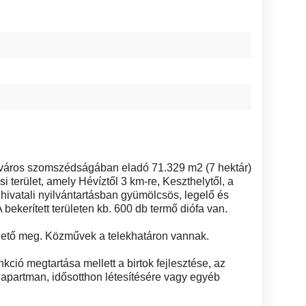
város szomszédságában eladó 71.329 m2 (7 hektár)
i terület, amely Hévíztől 3 km-re, Keszthelytől, a
ldhivatali nyilvántartásban gyümölcsös, legelő és
bekerített területen kb. 600 db termő diófa van.
íthető meg. Közművek a telekhatáron vannak.
unkció megtartása mellett a birtok fejlesztése, az
apartman, idősotthon létesítésére vagy egyéb