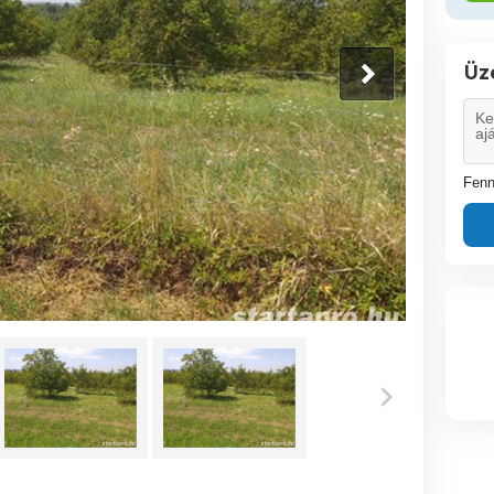
Üz
Fenn