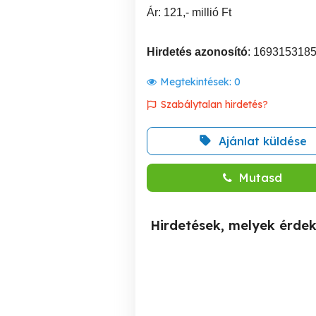
Ár: 121,- millió Ft
Hirdetés azonosító
: 169315318
Megtekintések:
0
Szabálytalan hirdetés?
Ajánlat küldése
Mutasd
Hirdetések, melyek érde