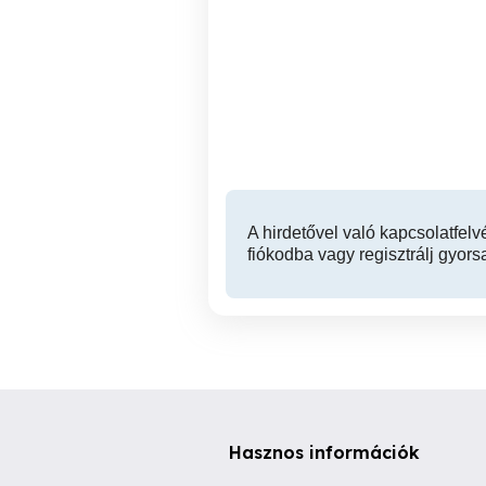
Hévíz határában 151.937
Keszthelyen gazdasági
m2-es (15,2 hektáros)
ö
fejlesztési terület eladó
tel
Cserszegtomaj
580,000,000 Ft
A hirdetővel való kapcsolatfelv
fiókodba vagy regisztrálj gyors
Hasznos információk