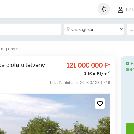
Fió
/ mg-i ingatlan
121 000 000
Ft
H
tele
2
1 696 Ft/m
Feladás dátuma: 2026.07.23 19:19