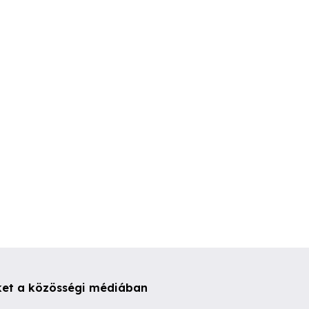
Szerelőcsarnok kiadó
ÁRCSÖKKENÉS! Eladó
eladó
Békésen
telephely kieme
lokációval!
laszántó
Békés
Tiszaújvár
00,000 Ft
50,000 Ft
155,000,000 
ket a közösségi médiában