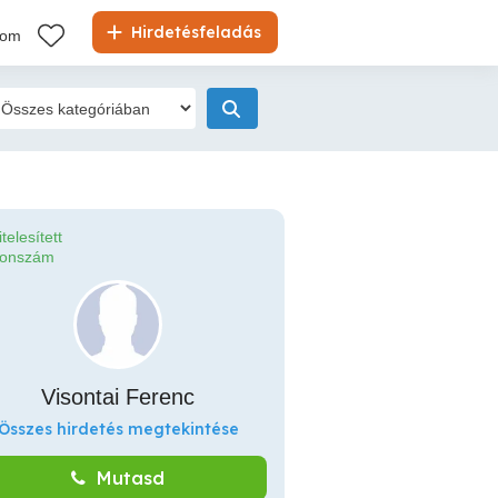
Hirdetésfeladás
kom
itelesített
fonszám
Visontai Ferenc
Összes hirdetés megtekintése
Mutasd