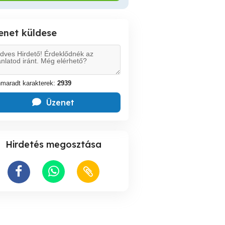
enet küldese
maradt karakterek:
2939
Üzenet
Hirdetés megosztása