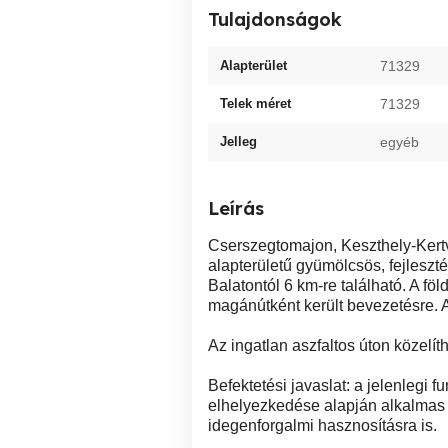
Tulajdonságok
Alapterület
71329
Telek méret
71329
Jelleg
egyéb
Leírás
Cserszegtomajon, Keszthely-Kert
alapterületű gyümölcsös, fejlesztés
Balatontól 6 km-re található. A fö
magánútként került bevezetésre. A 
Az ingatlan aszfaltos úton közel
Befektetési javaslat: a jelenlegi f
elhelyezkedése alapján alkalmas 
idegenforgalmi hasznosításra is.