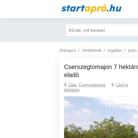
start
apró
.hu
Startapro
Hirdetések
Ingatlan
Ipari 
Cserszegtomajon 7 hektáros diófa ültetvény
eladó
Zala
,
Cserszegtomaj
Lásd a
térképen