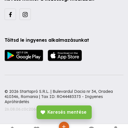
Töltsd le ingyenes alkalmazásunkat
© 2026 Startapró S.R.L. | Bulevardul Dacia nr 34, Oradea
410346, Romania | Tax ID: RO44483373 -
Ingyenes
Apróhirdetés
26.08.06.c0c206c
Keresés mentése