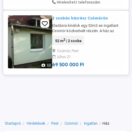
Hitelesített telefonszám
2 szobás házrész Csömörön
Eladásra kínálok egy 52m2-es ingatlant
Csömör közkedvelt részén. A ház az
1980-as években épült, jó állapotú, 52m2-
2
52 m
| 2 szoba
es, 2 szobás, melyhez 2013-ban egy fűtött
előszoba lett hozzáépítve. Az ingatlan
Csömör, Pest
tégla falazatú, 10 cm-es dryvit
július 21
szigeteléssel. A tetőszerkezet 2023-ban
teljes felújításon esett át. A beltérben ...
69 500 000 Ft
10
Startapró
Hirdetések
Pest
Csömör
Ingatlan
Ház