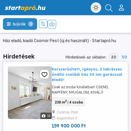
start
apró
.hu
Szűrők
3
Ház eladó, kiadó Csömör Pest (új és használt) - Startapró.hu
Hirdetések
20
50
Hirdetések az oldalon:
Korszerűsített, igényes, 2 lakrészes
önálló családi ház 50 nm garázzsal
eladó!
Csak az irodai kínálatban! CSEND,
NAPFÉNY, NYUGALOM, KIVÁLÓ
MEGKÖZELÍTÉS, TÖBBFÉLE LEHETŐSÉG!
2
238 m
| 4 szoba
2 állásos 50 nm GARÁZS, 21 nm-es,
elektromos árammal kiépített
Csömör, Pest
MELLÉKÉPÜLET! XVI. kerület melletti
13
augusztus 3
CSÖMÖR CSENDES részén ELADÓ, egy
KIVÁLÓ adottságú és állapotú, jelenleg 2
159 900 000 Ft
különálló lakrészre leválasztott, ...