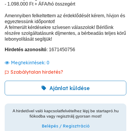
- 1.098.000 Ft + ÁFA/hó összegért
Amennyiben felkeltettem az érdeklődését kérem, hívjon és
egyeztessünk időpontot!
A felmerült kérdésekre szívesen válaszolok! Bérlőink
részére szolgáltatásunk díjmentes, a bérbeadás teljes körű
lebonyolítását segítjük!
Hirdetés azonosító
: 1671450756
Megtekintések:
0
Szabálytalan hirdetés?
Ajánlat küldése
A hirdetővel való kapcsolatfelvételhez lépj be startapró.hu
fiókodba vagy regisztrálj gyorsan most!
Belépés / Regisztráció