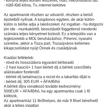
- konyha teljes körűen felszerelt, hűtő, mikrohullámú stb.
- hűtő-fűtő klíma, Tv, internet bekötve
Az apartmanok részben az udvarról, részben a belső
épületből nyílnak. A tulajdonos egyben, de akár külön-
külön is bérbe adja a lakrészeket. Az ingatlan - ha dolgozni
jön ide - munkakörtől, beosztástól függetlenül mindenki
számára teljes kényelmet biztosít. Ez a település van a
legközelebb a MOL beruházáshoz. Pihenni, nyaralni
szeretne, akkor a Tisza part, Tiszaújváros kellemes
kikapcsolódást nyújt Önnek és családjának.
Kiadási feltételek:
- rövid és hosszútávra egyaránt bérbeadó
- 2 havi kaució+ 1 havi bérleti díj a bérleti szerződés
aláírásakor fizetendő
- bérleti díj tartalmazza a rezsit és a takarítás díját is
- bérleti díj: 305 EUR + ÁFA/fő/hó
A bérleti díjra vonatkozó további kedvezmény:
500EUR + ÁFA/fő/hó, ha egy apartmanba csak 1 fő
költözik,
Az apartmanház 11 férőhelyes, de már 9 fővel bérelhető
akár a teljes ingatlan