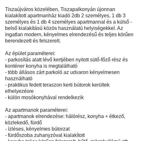
Tiszaújváros közelében, Tiszapalkonyán újonnan
kialakított apartmanház kiadó 2db 2 személyes, 1 db 3
személyes és 1 db 4 személyes apartmannal és a külső -
belső kialakítású közös használatú helyiségekkel. Az
ingatlan modern, kényelmes elrendezésű és teljes körűen
berendezett és felszerelt.
Az épület paraméterei:
- parkosítás alatt lévő kertjében nyitott sütő-főző rész és
konténer konyha is megtalálható
- több állásos zárt parkoló az udvaron kényelmesen
használható
- praktikus fedett teraszon kerti bútorok kerültek
elhelyezésre
- külön mosókonyhával rendelkezik
Az apartmanok paraméterei:
- apartmanok elrendezése: hálórész, konyha + étkező,
közlekedő, fürdő
- ízléses, kényelmes bútorzat
- fürdőszoba zuhanyzóval kialakított