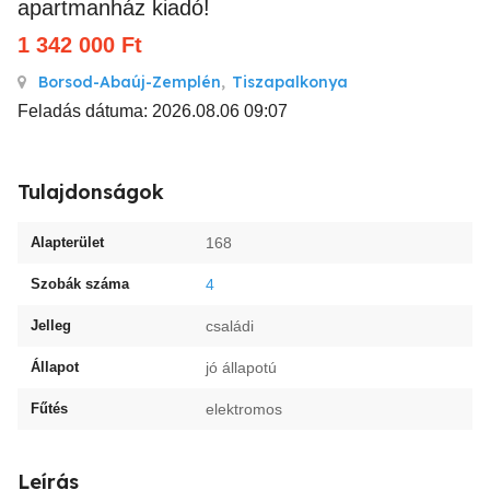
apartmanház kiadó!
1 342 000
Ft
Borsod-Abaúj-Zemplén
,
Tiszapalkonya
Feladás dátuma: 2026.08.06 09:07
Tulajdonságok
Alapterület
168
Szobák száma
4
Jelleg
családi
Állapot
jó állapotú
Fűtés
elektromos
Leírás