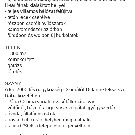
H-tarifának kialakított hellyel
- teljes villamos hálózat felújítva
- tetőn lécek cserélve
- részben cserélt nyílászárók
- kamerarendszer az árban
- fürdőben és wc-ben új burkolatok
TELEK
- 1300 m2
- körbekerített
- garázs
- tárolók
SZANY
A kb. 2000 fős nagyközség Csornától 18 km-re fekszik a
Rába közelében.
- Pápa Csorna vonalon vasútállomása van
- védőnői, házi- és fogorvosi szolgálat, gyógyszertár
- óvoda, általános iskola
- posta, boltok stb. helyben megtalálható
- falusi CSOK a településen igényelhető