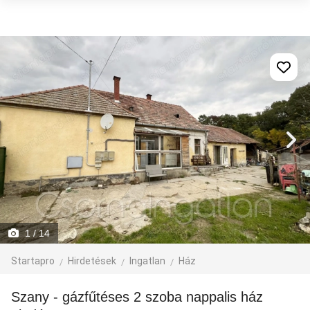
1
/ 14
Startapro
Hirdetések
Ingatlan
Ház
Szany - gázfűtéses 2 szoba nappalis ház