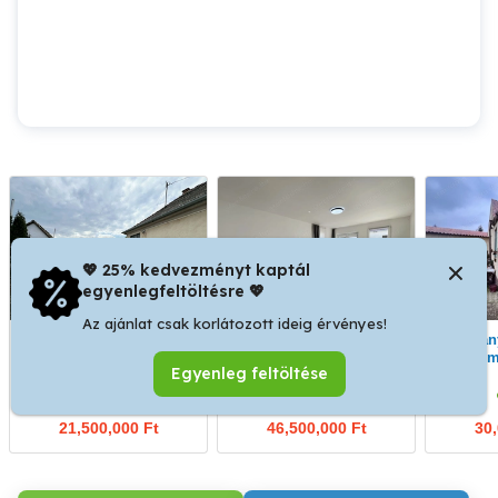
💖 25% kedvezményt kaptál
egyenlegfeltöltésre 💖
Az ajánlat csak korlátozott ideig érvényes!
Szany - 3 szoba nappalis
Szany - duplakomfortos
Szany - 104 m2-es
családi ház eladó
felújított ház eladó
összkom
Egyenleg feltöltése
Szany
Szany
21,500,000 Ft
46,500,000 Ft
30,