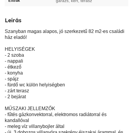
Extrák
garázs, kert, terasz
Leírás
Szanyban magas alapos, jó szerkezetű 82 m2-es családi
ház eladó!
HELYISÉGEK
- 2 szoba
- nappali
- étkező
- konyha
- spájz
- fürdő wc külön helyiségben
- zárt terasz
- 2 bejárat
MŰSZAKI JELLEMZŐK
- fűtés gázkonvektorral, elektromos radiátorral és
kandallóval
- meleg víz villanybojler által
- új, 3 dobozos villanyóra szekrény éjszakai árammal, és