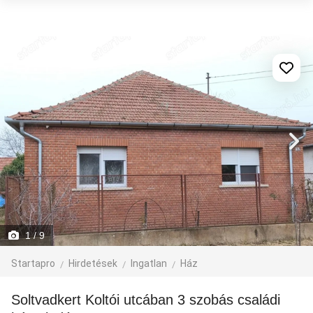
1
/ 9
Startapro
Hirdetések
Ingatlan
Ház
Soltvadkert Koltói utcában 3 szobás családi