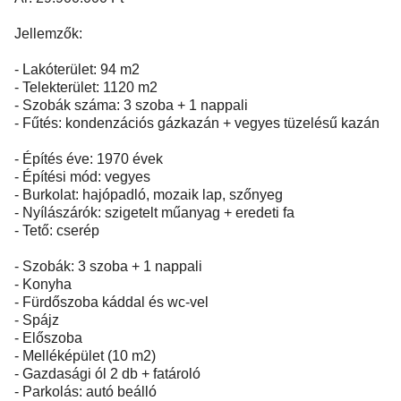
Jellemzők:
- Lakóterület: 94 m2
- Telekterület: 1120 m2
- Szobák száma: 3 szoba + 1 nappali
- Fűtés: kondenzációs gázkazán + vegyes tüzelésű kazán
- Építés éve: 1970 évek
- Építési mód: vegyes
- Burkolat: hajópadló, mozaik lap, szőnyeg
- Nyílászárók: szigetelt műanyag + eredeti fa
- Tető: cserép
- Szobák: 3 szoba + 1 nappali
- Konyha
- Fürdőszoba káddal és wc-vel
- Spájz
- Előszoba
- Melléképület (10 m2)
- Gazdasági ól 2 db + fatároló
- Parkolás: autó beálló