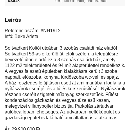
Extrák
kert, kocsibeálló, panorámás
Leírás
Referenciaszám: #NH1912
Infó: Beke Arleta
Soltvadkert Koltói utcában 3 szobás családi ház eladó!
Soltvadkert 53-as elkerülő út felőli szélén, a településre
bevezető úton eladó ez a 3 szobás családi ház, amely
1122 m2 telekterülettel és 94 m2 alapterülettel rendelkezik.
A vegyes falazatú épületben kialakításra került 3 szoba ,
nappali, előszoba, konyha, fürdőszoba wc-vel, és spájz.
A ház részleges felújításon esett át ami magában foglalja a
nyílászárók cseréjét és a fűtés korszerűsítését. Nyílászárók
részben cserélt szigetelt műanyag szerkezetűek. Fűtést
kondenzációs gázkazán és vegyes tüzelésű kazán,
melegvizet villanybojler biztosítja. Parkolás zártudvari
autóbeállóban lehetséges. Az udvarban melléképület és
gazdasági épület is található ami állattartásra alkalmas.
Ár: 29.900.000 Ft