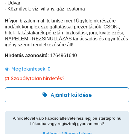
- Udvar
- Közművek: víz, villany, gáz, csatorna
Hívjon bizalommal, tekintse meg! Ügyfeleink részére
irodánk komplex szolgáltatással prezentációk, CSOK-,
hitel-, lakástakarék-pénztári, biztosítási, jogi, kivitelezési,
NAPELEM - REZSINULLÁZÁS tanácsadás és ügyintézés
igény szerint rendelkezésére áll!
Hirdetés azonosító
: 1764961640
Megtekintések:
0
Szabálytalan hirdetés?
Ajánlat küldése
A hirdetővel való kapcsolatfelvételhez lépj be startapró.hu
fiókodba vagy regisztrálj gyorsan most!
Belépés / Regisztráció