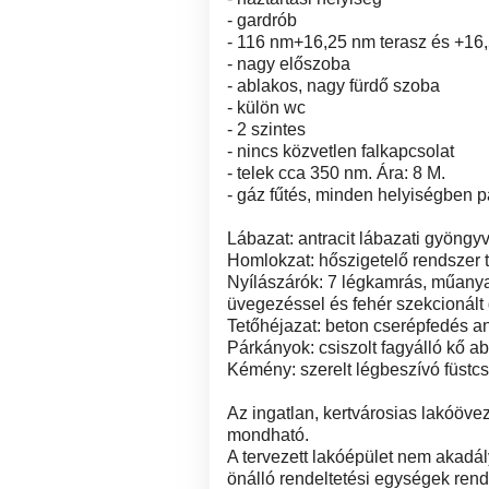
- gardrób
- 116 nm+16,25 nm terasz és +16
- nagy előszoba
- ablakos, nagy fürdő szoba
- külön wc
- 2 szintes
- nincs közvetlen falkapcsolat
- telek cca 350 nm. Ára: 8 M.
- gáz fűtés, minden helyiségben p
Lábazat: antracit lábazati gyöngyv
Homlokzat: hőszigetelő rendszer t
Nyílászárók: 7 légkamrás, műanyag
üvegezéssel és fehér szekcionált
Tetőhéjazat: beton cserépfedés an
Párkányok: csiszolt fagyálló kő a
Kémény: szerelt légbeszívó füstcs
Az ingatlan, kertvárosias lakóövez
mondható.
A tervezett lakóépület nem akadá
önálló rendeltetési egységek ren