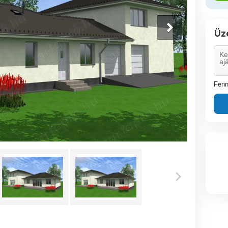
Üz
Fenn