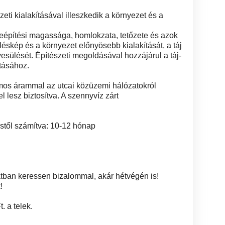
zeti kialakításával illeszkedik a környezet és a
eépítési magassága, homlokzata, tetőzete és azok
üléskép és a környezet előnyösebb kialakítását, a táj
esülését. Építészeti megoldásával hozzájárul a táj-
ításához.
mos árammal az utcai közüzemi hálózatokról
el lesz biztosítva. A szennyvíz zárt
éstől számítva: 10-12 hónap
tban keressen bizalommal, akár hétvégén is!
!
. a telek.