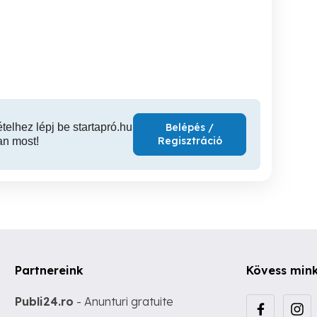
es
Eladó 83 nm-es ikerház
Nyírábrány 120 nm-es
családi ház kiadó!
Felső-Józsán
családi
üzle
Polgár
Debrecen
Ny
105,000 Ft
69,900,000 Ft
39,5
ételhez lépj be startapró.hu
Belépés /
Regisztráció
an most!
Partnereink
Kövess min
Publi24.ro
- Anunturi gratuite