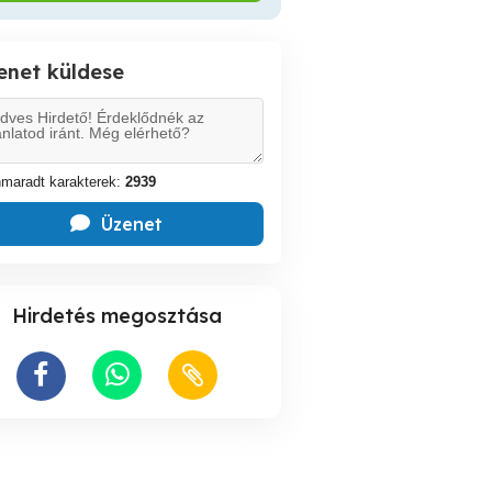
enet küldese
maradt karakterek:
2939
Üzenet
Hirdetés megosztása