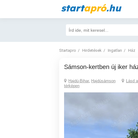
start
apró
.hu
Startapro
Hirdetések
Ingatlan
Ház
Sámson-kertben új iker há
Hajdú-Bihar
,
Hajdúsámson
Lásd a
térképen