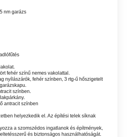
,5 nm garázs
adlófűtés
akolat.
ört fehér színű nemes vakolattal.
 nyílászárók, fehér színben, 3 rtg-ű hőszigetelt
 garázskapu.
tracit színben.
blakpárkány.
ő antracit színben
etben helyezkedik el. Az építési telek síknak
lyozza a szomszédos ingatlanok és építmények,
deltetésszerű és biztonságos használhatóságát.