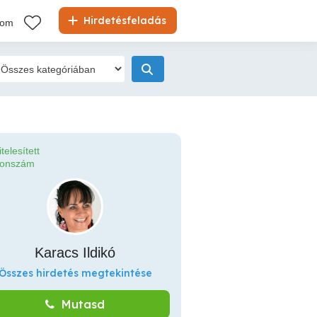
Hirdetésfeladás
kom
itelesített
fonszám
Karacs Ildikó
Összes hirdetés megtekintése
Mutasd