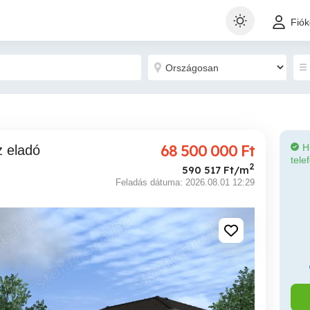
Fió
68 500 000
Ft
H
z eladó
tele
2
590 517 Ft/m
Feladás dátuma: 2026.08.01 12:29