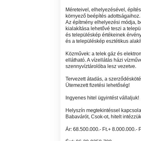
Méreteivel, elhelyezésével, építés
környező beépítés adottságaihoz.
Az építmény elhelyezési módja, b
kialakítása lehetővé teszi a telep
és településkép értékeinek érvény
és a településkép esztétikus alak
Közművek: a telek gáz és elektro
ellátható. A vízellátás házi vízműv
szennyvíztárolóba lesz vezetve.
Tervezett átadás, a szerződésköt
Ütemezett fizetési lehetőség!
Ingyenes hitel ügyintést vállaljuk!
Helyszín megtekintéssel kapcsola
Babavárót, Csok-ot, hitelt intézzük
Ár: 68.500.000.- Ft.+ 8.000.000.- Ft