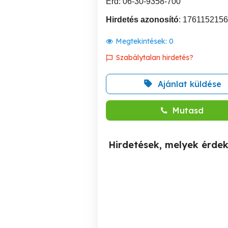
Érd: 06-30-9358-700
Hirdetés azonosító
: 1761152156
Megtekintések:
0
Szabálytalan hirdetés?
Ajánlat küldése
Mutasd
Hirdetések, melyek érde