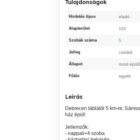
Tulajdonságok
Hirdetés típus
eladó
Alapterület
116
Szobák száma
5
Jelleg
családi
Állapot
most épül
Fűtés
egyéb
Leírás
Debrecen táblától 5 km-re, Sámson
ház épül!
Jellemzők:
- nappali+4 szoba
- háztartási helyiség