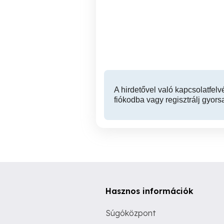
Polgár központjában 1.
Polgáron 8 személy
emeleti, 69nm-es tégla
lakás eladó!
Polgár
26,700,000 Ft
A hirdetővel való kapcsolatfelv
fiókodba vagy regisztrálj gyors
Hasznos információk
Súgóközpont