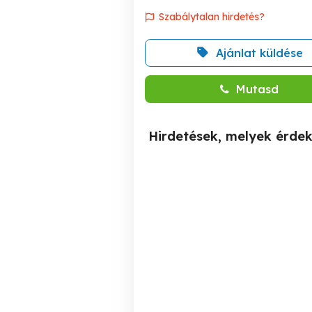
Szabálytalan hirdetés?
Ajánlat küldése
Mutasd
Hirdetések, melyek érde
Rábaszentandrás -
Győrújbaráton nappali+ 5
felújított 2 szobás téglaház
sz
dupla telken eladó
n
Rábaszentandrás
24,700,000 Ft