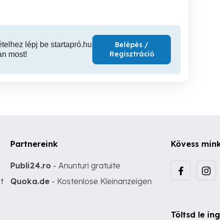
ételhez lépj be startapró.hu
Belépés /
Regisztráció
an most!
Partnereink
Kövess min
Publi24.ro
- Anunturi gratuite
t
Quoka.de
- Kostenlose Kleinanzeigen
Töltsd le i