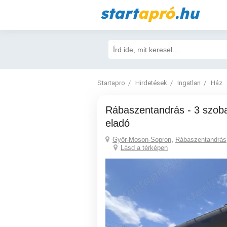
start
apró
.hu
Startapro
Hirdetések
Ingatlan
Ház
Rábaszentandrás - 3 szoba nappalis ház
eladó
Győr-Moson-Sopron
,
Rábaszentandrás
Lásd a térképen