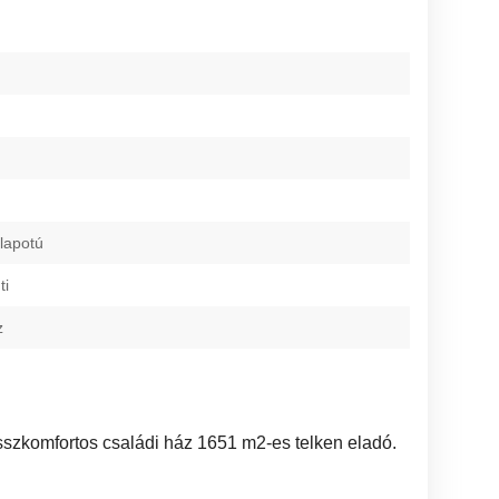
lapotú
ti
z
zkomfortos családi ház 1651 m2-es telken eladó.