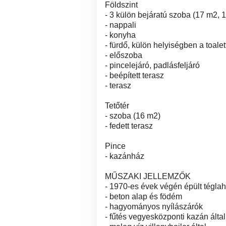
Földszint
- 3 külön bejáratú szoba (17 m2, 
- nappali
- konyha
- fürdő, külön helyiségben a toalet
- előszoba
- pincelejáró, padlásfeljáró
- beépített terasz
- terasz
Tetőtér
- szoba (16 m2)
- fedett terasz
Pince
- kazánház
MŰSZAKI JELLEMZŐK
- 1970-es évek végén épült tégla
- beton alap és födém
- hagyományos nyílászárók
- fűtés vegyesközponti kazán által