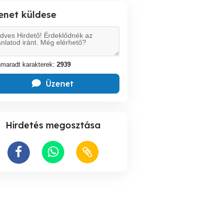
enet küldese
maradt karakterek:
2939
Üzenet
Hirdetés megosztása