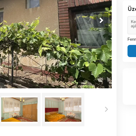
Üz
Fenn