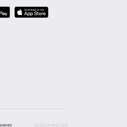
gyenes
26.08.03.eea190d