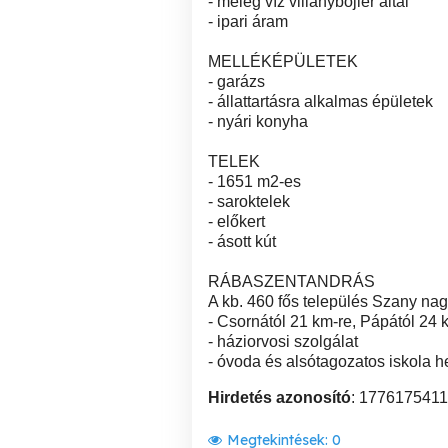
- meleg víz villanybojler által
- ipari áram
MELLÉKÉPÜLETEK
- garázs
- állattartásra alkalmas épületek
- nyári konyha
TELEK
- 1651 m2-es
- saroktelek
- előkert
- ásott kút
RÁBASZENTANDRÁS
A kb. 460 fős település Szany na
- Csornától 21 km-re, Pápától 24 
- háziorvosi szolgálat
- óvoda és alsótagozatos iskola 
Hirdetés azonosító
: 1776175411
Megtekintések:
0