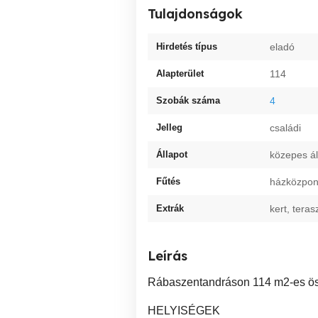
Tulajdonságok
Hirdetés típus
eladó
Alapterület
114
Szobák száma
4
Jelleg
családi
Állapot
közepes ál
Fűtés
házközpon
Extrák
kert, teras
Leírás
Rábaszentandráson 114 m2-es öss
HELYISÉGEK