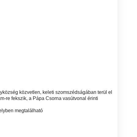
gyközség közvetlen, keleti szomszédságában terül el
km-re fekszik, a Pápa Csorna vasútvonal érinti
helyben megtalálható