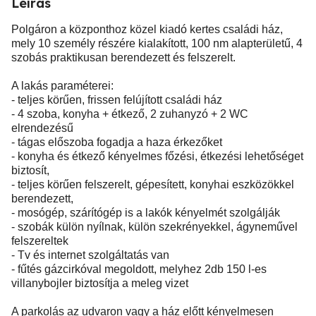
Leírás
Polgáron a központhoz közel kiadó kertes családi ház,
mely 10 személy részére kialakított, 100 nm alapterületű, 4
szobás praktikusan berendezett és felszerelt.
A lakás paraméterei:
- teljes körűen, frissen felújított családi ház
- 4 szoba, konyha + étkező, 2 zuhanyzó + 2 WC
elrendezésű
- tágas előszoba fogadja a haza érkezőket
- konyha és étkező kényelmes főzési, étkezési lehetőséget
biztosít,
- teljes körűen felszerelt, gépesített, konyhai eszközökkel
berendezett,
- mosógép, szárítógép is a lakók kényelmét szolgálják
- szobák külön nyílnak, külön szekrényekkel, ágyneművel
felszereltek
- Tv és internet szolgáltatás van
- fűtés gázcirkóval megoldott, melyhez 2db 150 l-es
villanybojler biztosítja a meleg vizet
A parkolás az udvaron vagy a ház előtt kényelmesen