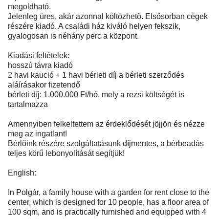
megoldható.
Jelenleg üres, akár azonnal költözhető. Elsősorban cégek
részére kiadó. A családi ház kiváló helyen fekszik,
gyalogosan is néhány perc a központ.
Kiadási feltételek:
hosszú távra kiadó
2 havi kaució + 1 havi bérleti díj a bérleti szerződés
aláírásakor fizetendő
bérleti díj: 1.000.000 Ft/hó, mely a rezsi költségét is
tartalmazza
Amennyiben felkeltettem az érdeklődését jöjjön és nézze
meg az ingatlant!
Bérlőink részére szolgáltatásunk díjmentes, a bérbeadás
teljes körű lebonyolítását segítjük!
English:
In Polgár, a family house with a garden for rent close to the
center, which is designed for 10 people, has a floor area of
100 sqm, and is practically furnished and equipped with 4