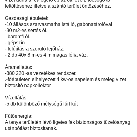
feltöltéséhez illetve a szántó terület öntözéséhez.
Gazdasági épületek:
-10 állásos szarvasmarha istálló, gabonatárolóval
-80 m2-es sertés ól.
- baromfi ól.
- gépszín
- felújításra szoruló fejőház.
- 2 db 40x 8 m-es 4 m magas fólia váz.
Áramellátás:
-380 220 -as vezetékes rendszer.
.-főépületen elhelyezett 4 kw-os napelem és meleg vizet
biztosító napkollektor
Vízellátás:
-5 db különböző mélységű fúrt kút
Fűtőenergia:
A tanya területén lévő ligetes fák biztonságos tüzelőanyag
utánpótlást biztosítanak.