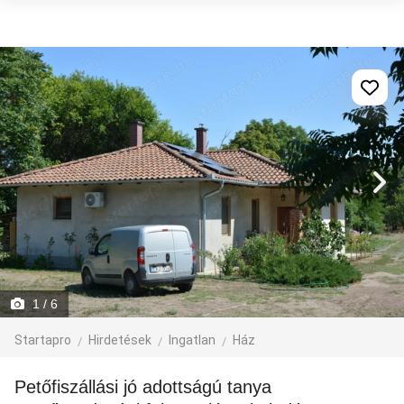
1
/ 6
Startapro
Hirdetések
Ingatlan
Ház
Petőfiszállási jó adottságú tanya