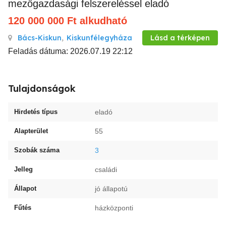
mezőgazdasági felszereléssel eladó
120 000 000
Ft
alkudható
Bács-Kiskun
,
Kiskunfélegyháza
Lásd a térképen
Feladás dátuma: 2026.07.19 22:12
Tulajdonságok
Hirdetés típus
eladó
Alapterület
55
Szobák száma
3
Jelleg
családi
Állapot
jó állapotú
Fűtés
házközponti