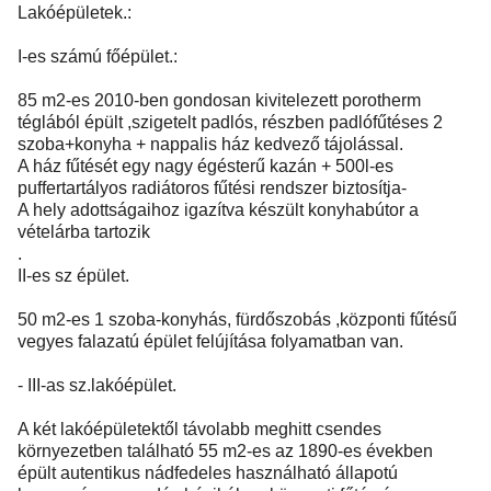
Lakóépületek.:
I-es számú főépület.:
85 m2-es 2010-ben gondosan kivitelezett porotherm
téglából épült ,szigetelt padlós, részben padlófűtéses 2
szoba+konyha + nappalis ház kedvező tájolással.
A ház fűtését egy nagy égésterű kazán + 500l-es
puffertartályos radiátoros fűtési rendszer biztosítja-
A hely adottságaihoz igazítva készült konyhabútor a
vételárba tartozik
.
II-es sz épület.
50 m2-es 1 szoba-konyhás, fürdőszobás ,központi fűtésű
vegyes falazatú épület felújítása folyamatban van.
- III-as sz.lakóépület.
A két lakóépületektől távolabb meghitt csendes
környezetben található 55 m2-es az 1890-es években
épült autentikus nádfedeles használható állapotú