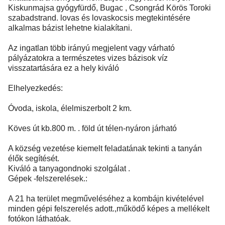
Kiskunmajsa gyógyfürdő, Bugac , Csongrád Körös Toroki
szabadstrand. lovas és lovaskocsis megtekintésére
alkalmas bázist lehetne kialakítani.
Az ingatlan több irányú megjelent vagy várható
pályázatokra a természetes vizes bázisok víz
visszatartására ez a hely kiváló
Elhelyezkedés:
Óvoda, iskola, élelmiszerbolt 2 km.
Köves út kb.800 m. . föld út télen-nyáron járható
A község vezetése kiemelt feladatának tekinti a tanyán
élők segítését.
Kiváló a tanyagondnoki szolgálat .
Gépek -felszerelések.:
A 21 ha terület megműveléséhez a kombájn kivételével
minden gépi felszerelés adott.,működő képes a mellékelt
fotókon láthatóak.