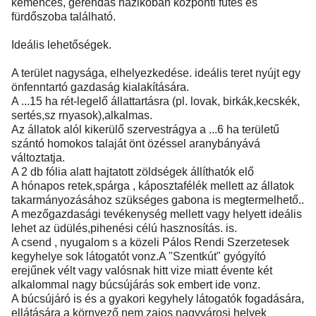
kemencés, gerendás házikóban központi fűtés és
fürdőszoba található.
Ideális lehetőségek.
A terület nagysága, elhelyezkedése. ideális teret nyújt egy
önfenntartó gazdaság kialakítására.
A ...15 ha rét-legelő állattartásra (pl. lovak, birkák,kecskék,
sertés,sz rnyasok),alkalmas.
Az állatok alól kikerülő szervestrágya a ...6 ha területű
szántó homokos talaját önt özéssel aranybányává
változtatja.
A 2 db fólia alatt hajtatott zöldségek állíthatók elő
A hónapos retek,spárga , káposztafélék mellett az állatok
takarmányozásához szükséges gabona is megtermelhető..
A mezőgazdasági tevékenység mellett vagy helyett ideális
lehet az üdülés,pihenési célú hasznosítás. is.
A csend , nyugalom s a közeli Pálos Rendi Szerzetesek
kegyhelye sok látogatót vonz.A "Szentkút" gyógyító
erejűnek vélt vagy valósnak hitt vize miatt évente két
alkalommal nagy búcsújárás sok embert ide vonz.
A búcsújáró is és a gyakori kegyhely látogatók fogadására,
ellátására a környező nem zajos nagyvárosi helyek