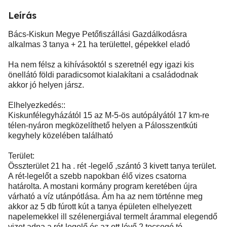
Leírás
Bács-Kiskun Megye Petőfiszállási Gazdálkodásra
alkalmas 3 tanya + 21 ha területtel, gépekkel eladó
Ha nem félsz a kihívásoktól s szeretnél egy igazi kis
önellátó földi paradicsomot kialakítani a családodnak
akkor jó helyen jársz.
Elhelyezkedés::
Kiskunfélegyházától 15 az M-5-ös autópályától 17 km-re
télen-nyáron megközelíthető helyen a Pálosszentkúti
kegyhely közelében található
Terület:
Összterület 21 ha . rét -legelő ,szántó 3 kivett tanya terület.
A rét-legelőt a szebb napokban élő vizes csatorna
határolta. A mostani kormány program keretében újra
várható a víz utánpótlása. Ám ha az nem történne meg
akkor az 5 db fúrott kút a tanya épületen elhelyezett
napelemekkel ill szélenergiával termelt árammal elegendő
vizet adna a rét-legelő és az ott lévő 2 tocsogó tó