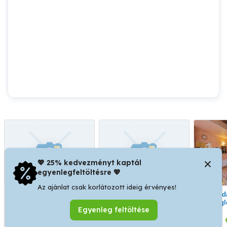
💖 25% kedvezményt kaptál
egyenlegfeltöltésre 💖
Az ajánlat csak korlátozott ideig érvényes!
Kaposvár,közeli családi
Cegléden, jómódú
Eladásra kínálom
ház
környéken felújítandó
Magl
Egyenleg feltöltése
ház és épületegyüttes
részén, külö
ELADÓ
hang
Kaposvár
Cegléd