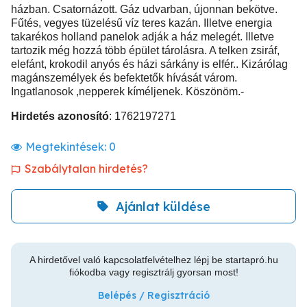
házban. Csatornázott. Gáz udvarban, újonnan bekötve.
Fűtés, vegyes tüzelésű víz teres kazán. Illetve energia
takarékos holland panelok adják a ház melegét. Illetve
tartozik még hozzá több épület tárolásra. A telken zsiráf,
elefánt, krokodil anyós és házi sárkány is elfér.. Kizárólag
magánszemélyek és befektetők hívását várom.
Ingatlanosok ,nepperek kíméljenek. Köszönöm.-
Hirdetés azonosító
: 1762197271
Megtekintések:
0
Szabálytalan hirdetés?
Ajánlat küldése
A hirdetővel való kapcsolatfelvételhez lépj be startapró.hu
fiókodba vagy regisztrálj gyorsan most!
Belépés / Regisztráció