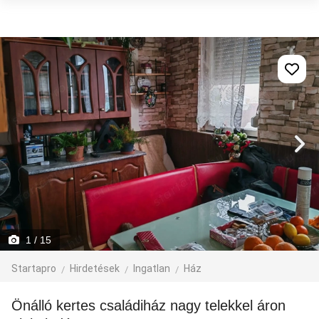
1
/ 15
Startapro
Hirdetések
Ingatlan
Ház
Önálló kertes családiház nagy telekkel áron