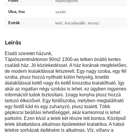
Fűtés
házközponti
Utca, hsz
szelei
Extrák
kert, kocsibeálló, terasz
Leírás
Eladó szeretet házunk,
Tápiószentmártonon 90m2 1300-as telken önálló kertes
családi ház. Jó közlekedéssel. A ház korának megfelelően,
de modern kialakítással felszerelt. Egy nagy szoba, egy fél
szoba, plusz hozzá nyitható külön helység, kisebb
átalakítással kettő nagy és kettő kisszoba kialakítható. Így
akár az ingatlan négy szobás is lehet. ez ügyben ingyenes
információt tudok biztosítani. 1nagy konyha plusz hozzá
tartozó étkezővel. Egy fürdőszoba, melyben megtalálható
egy fürdő kád és egy zuhanyzó, plusz toalett. Több
gépkocsi beállási lehetőséggel, akár kamionnal is lehet
parkolni. Ezen kívül a telek két részre lett bontva. Középső
telek állattartásra alkalmas épületekkel kialakítva. A hátsó
telekre sorházak építésére is alkalmas. Víz, villany a