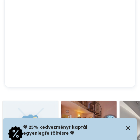
💖 25% kedvezményt kaptál
egyenlegfeltöltésre 💖