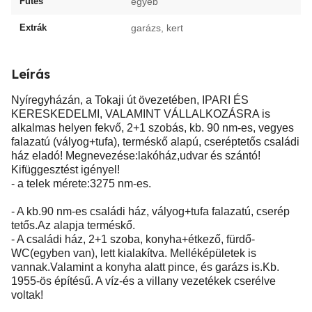
Fűtés
egyéb
Extrák
garázs, kert
Leírás
Nyíregyházán, a Tokaji út övezetében, IPARI ÉS
KERESKEDELMI, VALAMINT VÁLLALKOZÁSRA is
alkalmas helyen fekvő, 2+1 szobás, kb. 90 nm-es, vegyes
falazatú (vályog+tufa), terméskő alapú, cseréptetős családi
ház eladó! Megnevezése:lakóház,udvar és szántó!
Kifüggesztést igényel!
- a telek mérete:3275 nm-es.
- A kb.90 nm-es családi ház, vályog+tufa falazatú, cserép
tetős.Az alapja terméskő.
- A családi ház, 2+1 szoba, konyha+étkező, fürdő-
WC(egyben van), lett kialakítva. Melléképületek is
vannak.Valamint a konyha alatt pince, és garázs is.Kb.
1955-ös építésű. A víz-és a villany vezetékek cserélve
voltak!