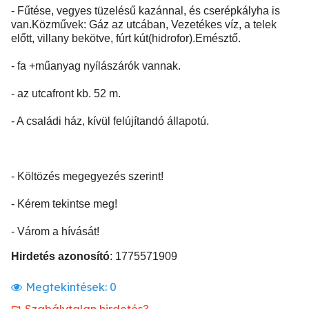
- Fűtése, vegyes tüzelésű kazánnal, és cserépkályha is
van.Közművek: Gáz az utcában, Vezetékes víz, a telek
előtt, villany bekötve, fúrt kút(hidrofor).Emésztő.
- fa +műanyag nyílászárók vannak.
- az utcafront kb. 52 m.
- A családi ház, kívül felújítandó állapotú.
- Költözés megegyezés szerint!
- Kérem tekintse meg!
- Várom a hívását!
Hirdetés azonosító
: 1775571909
Megtekintések:
0