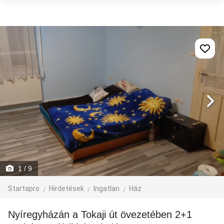
1
/ 9
Startapro
Hirdetések
Ingatlan
Ház
Nyíregyházán a Tokaji út övezetében 2+1