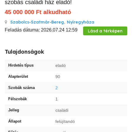
szobás családi ház eladó!
45 000 000
Ft
alkudható
Szabolcs-Szatmár-Bereg
,
Nyíregyháza
Feladás dátuma: 2026.07.24 12:59
Lásd a térképen
Tulajdonságok
Hirdetés típus
eladó
Alapterület
90
Szobák száma
2
Félszobák
1
Jelleg
családi
Állapot
felújítandó