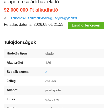
állapotú családi ház eladó
92 000 000
Ft
alkudható
Szabolcs-Szatmár-Bereg
,
Nyíregyháza
Feladás dátuma: 2026.08.01 21:53
Lásd a térképen
Tulajdonságok
Hirdetés típus
eladó
Alapterület
126
Szobák száma
3
Jelleg
családi
Állapot
jó állapotú
Fűtés
gáz cirkó