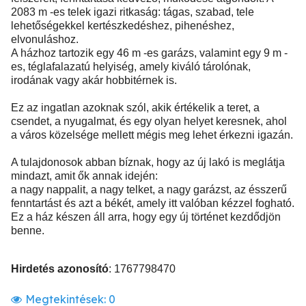
2083 m -es telek igazi ritkaság: tágas, szabad, tele
lehetőségekkel kertészkedéshez, pihenéshez,
elvonuláshoz.
A házhoz tartozik egy 46 m -es garázs, valamint egy 9 m -
es, téglafalazatú helyiség, amely kiváló tárolónak,
irodának vagy akár hobbitérnek is.
Ez az ingatlan azoknak szól, akik értékelik a teret, a
csendet, a nyugalmat, és egy olyan helyet keresnek, ahol
a város közelsége mellett mégis meg lehet érkezni igazán.
A tulajdonosok abban bíznak, hogy az új lakó is meglátja
mindazt, amit ők annak idején:
a nagy nappalit, a nagy telket, a nagy garázst, az ésszerű
fenntartást és azt a békét, amely itt valóban kézzel fogható.
Ez a ház készen áll arra, hogy egy új történet kezdődjön
benne.
Hirdetés azonosító
: 1767798470
Megtekintések:
0