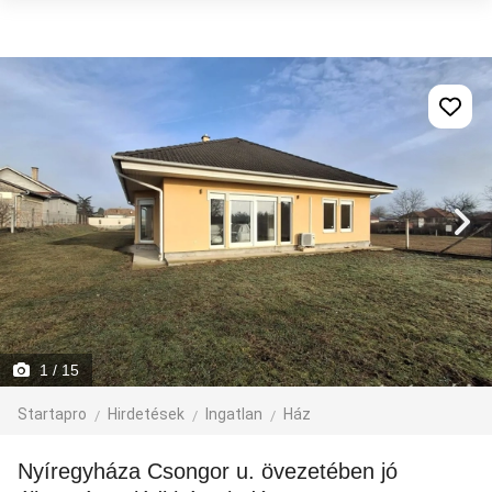
1
/ 15
Startapro
Hirdetések
Ingatlan
Ház
Nyíregyháza Csongor u. övezetében jó