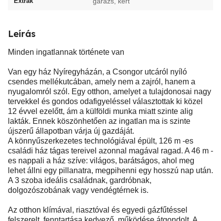
Extrák
garázs, kert
Leírás
Minden ingatlannak története van
Van egy ház Nyíregyházán, a Csongor utcáról nyíló
csendes mellékutcában, amely nem a zajról, hanem a
nyugalomról szól. Egy otthon, amelyet a tulajdonosai nagy
tervekkel és gondos odafigyeléssel választottak ki közel
12 évvel ezelőtt, ám a külföldi munka miatt szinte alig
lakták. Ennek köszönhetően az ingatlan ma is szinte
újszerű állapotban várja új gazdáját.
A könnyűszerkezetes technológiával épült, 126 m -es
családi ház tágas tereivel azonnal magával ragad. A 46 m -
es nappali a ház szíve: világos, barátságos, ahol meg
lehet állni egy pillanatra, megpihenni egy hosszú nap után.
A 3 szoba ideális családnak, gardróbnak,
dolgozószobának vagy vendégtérnek is.
Az otthon klímával, riasztóval és egyedi gázfűtéssel
felszerelt, fenntartása kedvező, működése átgondolt. A