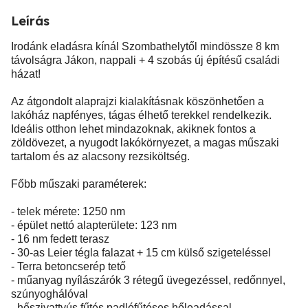
Leírás
Irodánk eladásra kínál Szombathelytől mindössze 8 km
távolságra Jákon, nappali + 4 szobás új építésű családi
házat!
Az átgondolt alaprajzi kialakításnak köszönhetően a
lakóház napfényes, tágas élhető terekkel rendelkezik.
Ideális otthon lehet mindazoknak, akiknek fontos a
zöldövezet, a nyugodt lakókörnyezet, a magas műszaki
tartalom és az alacsony rezsiköltség.
Főbb műszaki paraméterek:
- telek mérete: 1250 nm
- épület nettó alapterülete: 123 nm
- 16 nm fedett terasz
- 30-as Leier tégla falazat + 15 cm külső szigeteléssel
- Terra betoncserép tető
- műanyag nyílászárók 3 rétegű üvegezéssel, redőnnyel,
szúnyoghálóval
- hőszivattyús fűtés padlófűtéses hőleadással