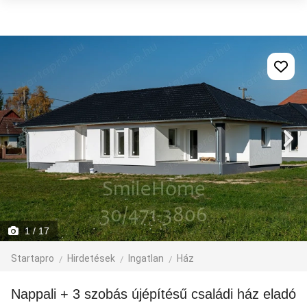
1
/ 17
Startapro
Hirdetések
Ingatlan
Ház
Nappali + 3 szobás újépítésű családi ház eladó