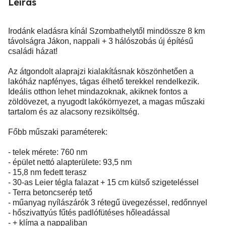
Leírás
Irodánk eladásra kínál Szombathelytől mindössze 8 km
távolságra Jákon, nappali + 3 hálószobás új építésű
családi házat!
Az átgondolt alaprajzi kialakításnak köszönhetően a
lakóház napfényes, tágas élhető terekkel rendelkezik.
Ideális otthon lehet mindazoknak, akiknek fontos a
zöldövezet, a nyugodt lakókörnyezet, a magas műszaki
tartalom és az alacsony rezsiköltség.
Főbb műszaki paraméterek:
- telek mérete: 760 nm
- épület nettó alapterülete: 93,5 nm
- 15,8 nm fedett terasz
- 30-as Leier tégla falazat + 15 cm külső szigeteléssel
- Terra betoncserép tető
- műanyag nyílászárók 3 rétegű üvegezéssel, redőnnyel
- hőszivattyús fűtés padlófütéses hőleadással
- + klíma a nappaliban