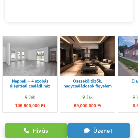
Nappali + 4 szobás
Összeköltözők,
El
újépítésű családi ház
nagycsaládosok figyelem
eladó!
Ják
Ják
109,900,000 Ft
99,000,000 Ft
6,
Hívás
Üzenet