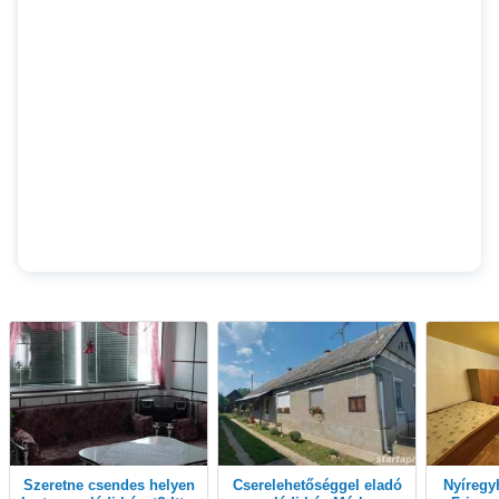
Szeretne csendes helyen
Cserelehetőséggel eladó
Nyíregyházán a Korányi