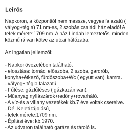
Leírás
Napkoron, a központtól nem messze, vegyes falazatú (
vályog+tégla) 71 nm-es, 2 szobás családi ház eladó! A
telek mérete:1709 nm. A ház Lindab lemeztetős, minden
közmű rá van kötve az utcai hálózatra.
Az ingatlan jellemzői:
- Napkor övezetében található,
- elosztása: tornác, előszoba, 2 szoba, gardrób,
konyha+étkező, fürdőszoba+Wc ( együtt van), kamra.
- vályog+ tégla falazatú,
- Fűtése: gázfűtéses ( gázkazán van),
- Műanyag nyílászárók+redőny+rovarháló.
- A víz-és a villany vezetékek kb.7 éve voltak cserélve.
- Dél-Keleti tájolású,
- telek mérete:1709 nm.
- Építési éve: kb.1970.
- Az udvaron található garázs és tároló is.