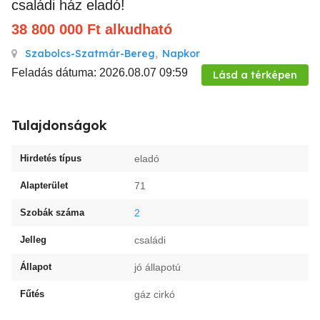
családi ház eladó!
38 800 000
Ft
alkudható
Szabolcs-Szatmár-Bereg
,
Napkor
Feladás dátuma: 2026.08.07 09:59
Lásd a térképen
Tulajdonságok
Hirdetés típus
eladó
Alapterület
71
Szobák száma
2
Jelleg
családi
Állapot
jó állapotú
Fűtés
gáz cirkó