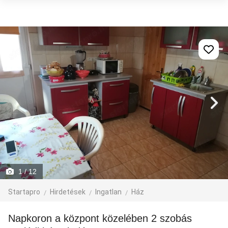
1
/ 12
Startapro
Hirdetések
Ingatlan
Ház
Napkoron a központ közelében 2 szobás