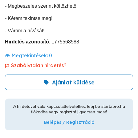
- Megbeszélés szerint költözhető!
- Kérem tekintse meg!
- Várom a hívását!
Hirdetés azonosító
: 1775568588
Megtekintések:
0
Szabálytalan hirdetés?
Ajánlat küldése
A hirdetővel való kapcsolatfelvételhez lépj be startapró.hu
fiókodba vagy regisztrálj gyorsan most!
Belépés / Regisztráció