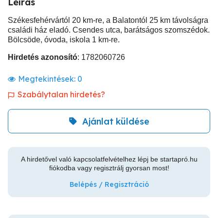
Leírás
Székesfehérvártól 20 km-re, a Balatontól 25 km távolságra
családi ház eladó. Csendes utca, barátságos szomszédok.
Bölcsöde, óvoda, iskola 1 km-re.
Hirdetés azonosító
: 1782060726
Megtekintések:
0
Szabálytalan hirdetés?
Ajánlat küldése
A hirdetővel való kapcsolatfelvételhez lépj be startapró.hu
fiókodba vagy regisztrálj gyorsan most!
Belépés / Regisztráció