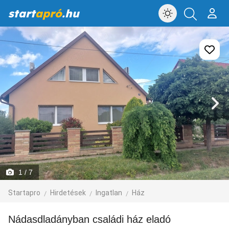
start
apró
.hu
1
/ 7
Startapro
Hirdetések
Ingatlan
Ház
Nádasdladányban családi ház eladó