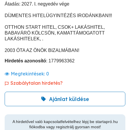
Átadás: 2027. I. negyedév vége
DÍJMENTES HITELÜGYINTÉZÉS IRODÁNKBAN!!!
OTTHON START HITEL, CSOK+ LAKÁSHITEL,
BABAVÁRÓ KÖLCSÖN, KAMATTÁMOGATOTT
LAKÁSHITELEK, .
2003 ÓTA AZ ÖNÖK BIZALMÁBAN!
Hirdetés azonosító
: 1779963362
Megtekintések:
0
Szabálytalan hirdetés?
Ajánlat küldése
A hirdetővel való kapcsolatfelvételhez lépj be startapró.hu
fiókodba vagy regisztrálj gyorsan most!