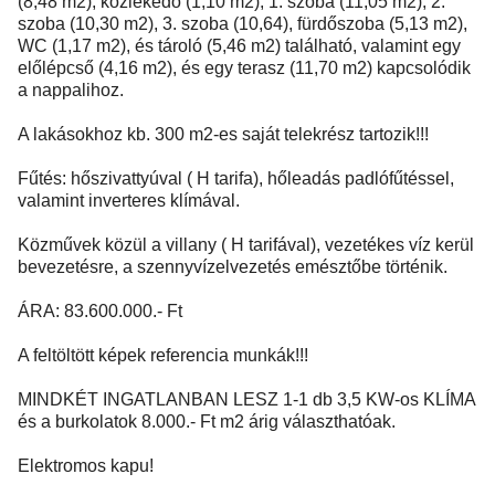
(8,48 m2), közlekedő (1,10 m2), 1. szoba (11,05 m2), 2.
szoba (10,30 m2), 3. szoba (10,64), fürdőszoba (5,13 m2),
WC (1,17 m2), és tároló (5,46 m2) található, valamint egy
előlépcső (4,16 m2), és egy terasz (11,70 m2) kapcsolódik
a nappalihoz.
A lakásokhoz kb. 300 m2-es saját telekrész tartozik!!!
Fűtés: hőszivattyúval ( H tarifa), hőleadás padlófűtéssel,
valamint inverteres klímával.
Közművek közül a villany ( H tarifával), vezetékes víz kerül
bevezetésre, a szennyvízelvezetés emésztőbe történik.
ÁRA: 83.600.000.- Ft
A feltöltött képek referencia munkák!!!
MINDKÉT INGATLANBAN LESZ 1-1 db 3,5 KW-os KLÍMA
és a burkolatok 8.000.- Ft m2 árig választhatóak.
Elektromos kapu!