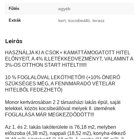
Fűtés
egyéb
Extrák
kert, kocsibeálló, terasz
Leírás
HASZNÁLJA KI A CSOK+ KAMATTÁMOGATOTT HITEL
ELŐNYEIT, A 4% ILLETÉKKEDVEZMÉNYT, VALAMINT A
3%-OS OTTHON START HITELT!!!!!!
10 % FOGLALÓVAL LEKÖTHETŐ!!! (+10% ÖNERŐ
SZÜKSÉGES MÉG, A FENNMARADÓ VÉTELÁR
HITELBŐL FEDEZHETŐ)
Monor kertvárosában 2 2 társasházi lakás épül, saját
telekkel, közös kocsibeállóval melyek II. ütemének
FOGLALÁSA MÁR MEGKEZDŐDÖTT!!!
Az 1. és 2. lakás lakóterülete is 76,18 m2, melyben
előszoba (4,38 m2), nappali (18,52 m2), konyha-étkező