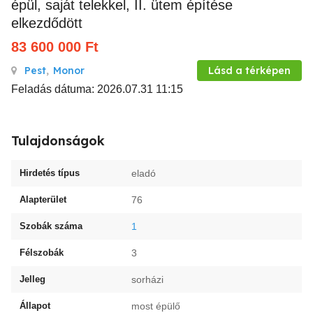
épül, saját telekkel, II. ütem építése
elkezdődött
83 600 000
Ft
Pest
,
Monor
Lásd a térképen
Feladás dátuma: 2026.07.31 11:15
Tulajdonságok
Hirdetés típus
eladó
Alapterület
76
Szobák száma
1
Félszobák
3
Jelleg
sorházi
Állapot
most épülő