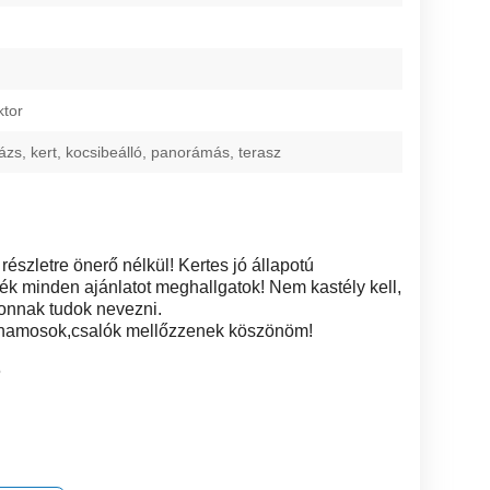
ktor
rázs, kert, kocsibeálló, panorámás, terasz
szletre önerő nélkül! Kertes jó állapotú
ék minden ajánlatot meghallgatok! Nem kastély kell,
honnak tudok nevezni.
lhamosok,csalók mellőzzenek köszönöm!
6