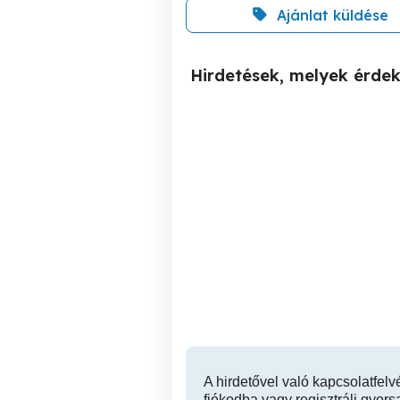
Ajánlat küldése
Hirdetések, melyek érde
Cegléden, jómódú
Eladásra kínálom Maglód
környéken felújítandó ház
és épületegyüttes ELADÓ
k
Cegléd
12,500,000 Ft
A hirdetővel való kapcsolatfelv
fiókodba vagy regisztrálj gyors