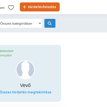
Hirdetésfeladás
kom
itelesített
fonszám
Vevő
Összes hirdetés megtekintése