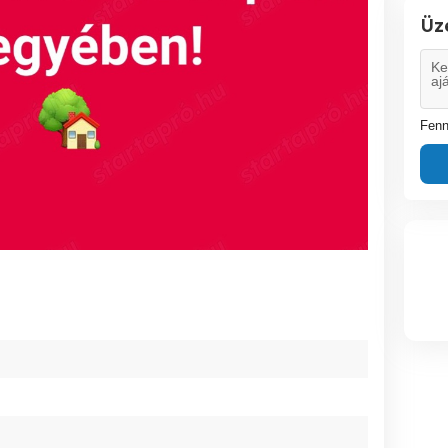
Üz
Fenn