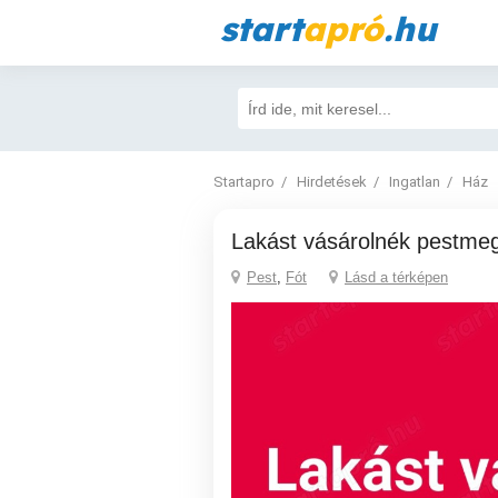
start
apró
.hu
Startapro
Hirdetések
Ingatlan
Ház
Lakást vásárolnék pestme
Pest
,
Fót
Lásd a térképen