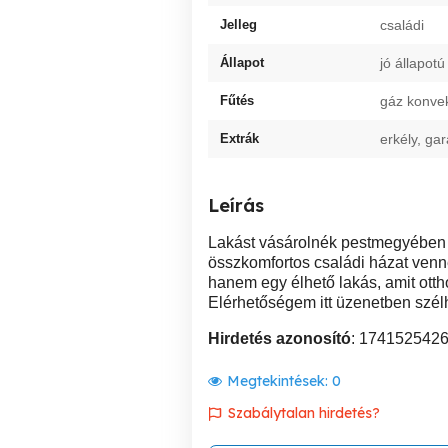
Jelleg
családi
Állapot
jó állapotú
Fűtés
gáz konve
Extrák
erkély, ga
Leírás
Lakást vásárolnék pestmegyében ré
összkomfortos családi házat venn
hanem egy élhető lakás, amit ott
Elérhetőségem itt üzenetben szé
Hirdetés azonosító
: 174152542
Megtekintések:
0
Szabálytalan hirdetés?