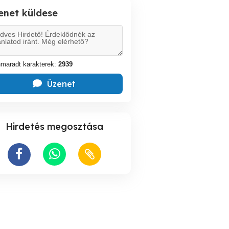
enet küldese
maradt karakterek:
2939
Üzenet
Hirdetés megosztása