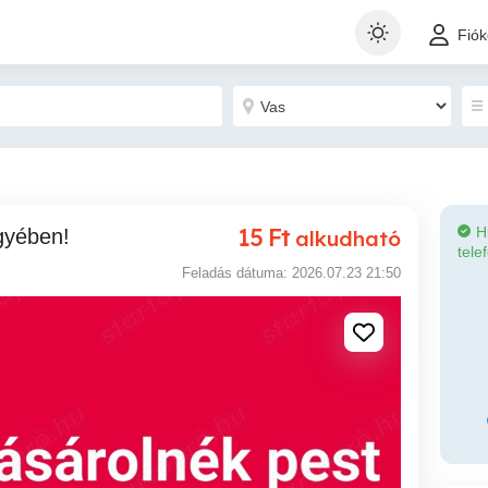
Fió
15
Ft
H
gyében!
alkudható
tele
Feladás dátuma: 2026.07.23 21:50