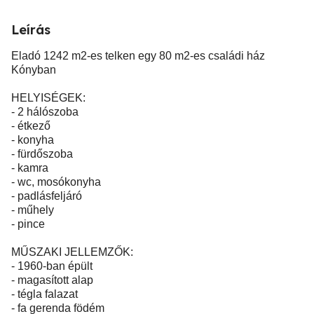
Leírás
Eladó 1242 m2-es telken egy 80 m2-es családi ház
Kónyban
HELYISÉGEK:
- 2 hálószoba
- étkező
- konyha
- fürdőszoba
- kamra
- wc, mosókonyha
- padlásfeljáró
- műhely
- pince
MŰSZAKI JELLEMZŐK:
- 1960-ban épült
- magasított alap
- tégla falazat
- fa gerenda födém