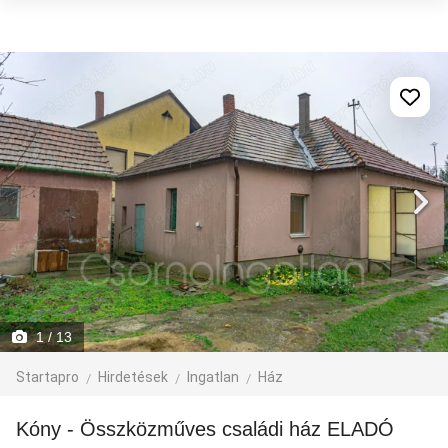
1
/ 13
Startapro
Hirdetések
Ingatlan
Ház
Kóny - Összközműves családi ház ELADÓ