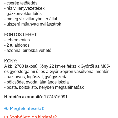
- cserép tetőfedés
- réz villanyvezetékek
- gázkonvektor fűtés
- meleg víz villanybojler által
- újszerű műanyag nyílászárók
FONTOS LEHET:
- tehermentes
- 2 tulajdonos
- azonnal birtokba vehető
KÓNY:
A kb. 2700 lakosú Kóny 22 km-re fekszik Győrtől az M85-
ös gyorsforgalmi út és a Győr Sopron vasútvonal mentén
- háziorvos, fogászat, gyógyszertár
- bölcsőde, óvoda, általános iskola
- posta, boltok stb. helyben megtalálhatóak
Hirdetés azonosító
: 1774516991
Megtekintések:
0
Szabálytalan hirdetés?