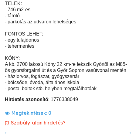
TELEK:
- 746 m2-es
- tároló
- parkolás az udvaron lehetséges
FONTOS LEHET:
- egy tulajdonos
- tehermentes
KÓNY:
A kb. 2700 lakosú Kóny 22 km-re fekszik Győrtől az M85-
ös gyorsforgalmi út és a Győr Sopron vasútvonal mentén
- háziorvos, fogászat, gyógyszertár
- bölcsőde, óvoda, általános iskola
- posta, boltok stb. helyben megtalálhatóak
Hirdetés azonosító
: 1776338049
Megtekintések:
0
Szabálytalan hirdetés?