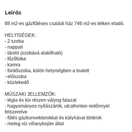
Leírás
88 m2-es gázfűtéses családi ház 746 m2-es telken eladó.
HELYISÉGEK:
- 2 szoba
- nappali
- tároló (szobává alakítható)
- főzőfülke
- kamra
- fürdőszoba, külön helyiségben a toalett
- előszoba
- közlekedő
MŰSZAKI JELLEMZŐK:
- tégla és kis részen vályog falazat
- hagyományos nyílászárók, utcafronton redőnnyel
felszerelve
- fűtés gázkonvektorokkal és kályhával történik
- meleg víz villanybojler által