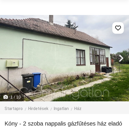
1
/ 10
Startapro
Hirdetések
Ingatlan
Ház
Kóny - 2 szoba nappalis gázfűtéses ház eladó