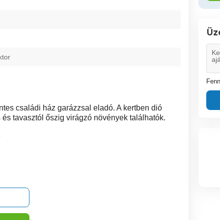
Üz
ktor
Fenn
tes családi ház garázzsal eladó. A kertben dió
s és tavasztól őszig virágzó növények találhatók.
3