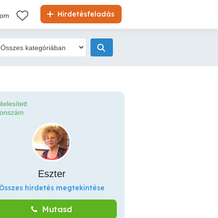
Hirdetésfeladás
kom
itelesített
fonszám
Eszter
Összes hirdetés megtekintése
Mutasd