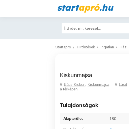
start
apró
.hu
Startapro
Hirdetések
Ingatlan
Ház
Kiskunmajsa
Bács-Kiskun
,
Kiskunmajsa
Lásd
a térképen
Tulajdonságok
Alapterület
180