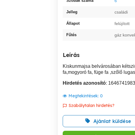
Szobák száma
6
Jelleg
családi
Állapot
felújított
Fűtés
gáz konve
Leírás
Kiskunmajsa belvárosában kétszin
fa,mogyoró fa, füge fa ,szőlő luga
Hirdetés azonosító
: 164674198
Megtekintések:
0
Szabálytalan hirdetés?
Ajánlat küldése