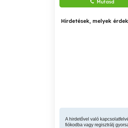
Mutasd
Hirdetések, melyek érde
Kaposvár,közeli családi
ház
kör
és
Kaposvár
46,900,000 Ft
A hirdetővel való kapcsolatfelv
fiókodba vagy regisztrálj gyors