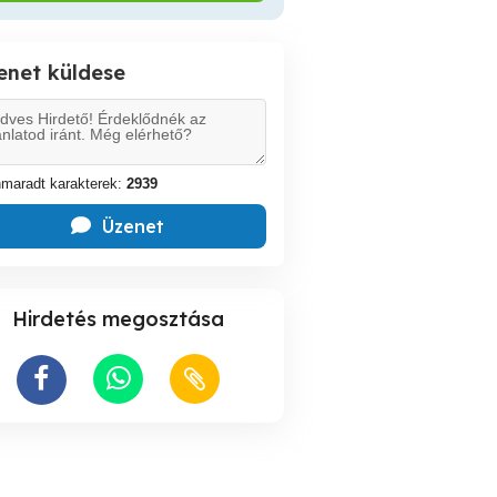
enet küldese
maradt karakterek:
2939
Üzenet
Hirdetés megosztása