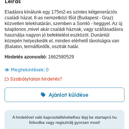
Leírás
Eladásra kínálunk egy 175m2-es szintes kétgenerációs
családi házat. 8-as nemzetközi főút (Budapest - Graz)
közvetlen telekhatárán, szemben a Somló - heggyel. Az új
tulajdonos ,mivel akár családi háznak, vagy szállásadásra
használja nagyon jó befektetést eszközöl. Dunántúl
közepén helyezkedik el, minden elérhető távolságra van
(Balaton, termálfürdők, osztrák határ.
Hirdetés azonosító
: 1662580529
Megtekintések:
0
Szabálytalan hirdetés?
Ajánlat küldése
A hirdetővel való kapcsolatfelvételhez lépj be startapró.hu
fiókodba vagy regisztrálj gyorsan most!