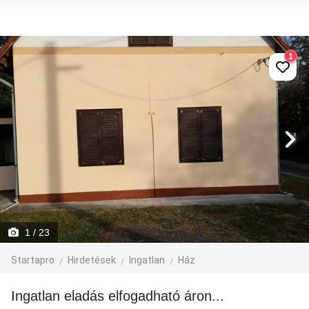
1
1
/ 23
Startapro
Hirdetések
Ingatlan
Ház
Ingatlan eladás elfogadható áron...