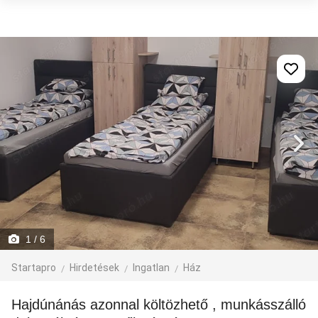
1
/ 6
Startapro
Hirdetések
Ingatlan
Ház
Hajdúnánás azonnal költözhető , munkásszálló