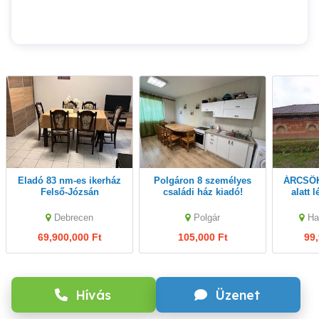
Eladó 83 nm-es ikerház
Polgáron 8 személyes
ÁRCSÖKKENÉS! Építés
Felső-Józsán
családi ház kiadó!
alatt 
ép
Debrecen
Polgár
Ha
69,900,000 Ft
105,000 Ft
99,
Hívás
Üzenet