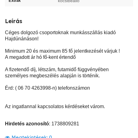
Extrák
kocsibeálló
Leírás
Céges dolgozó csoportoknak munkásszállás kiadó
Hajdúnánáson!
Minimum 20 és maximum 85 fő jelentkezését várjuk !
A megadott ár hó fő-kent értendő
A fizetendő díj, létszám, futamidő függvényében
személyes megbeszélés alapján is történik.
Érd: ( 06 70 4263998-n) telefonszámon
Az ingatlannal kapcsolatos kérdéseket várom.
Hirdetés azonosító
: 1738809281
Megtekintések:
0