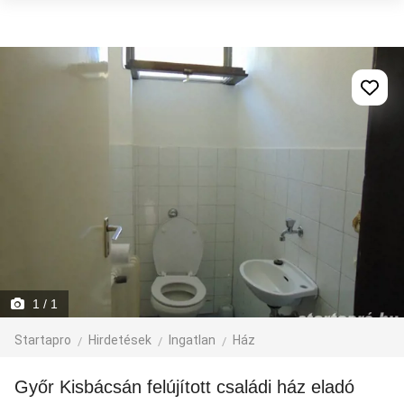
1
/ 1
Startapro
Hirdetések
Ingatlan
Ház
Győr Kisbácsán felújított családi ház eladó