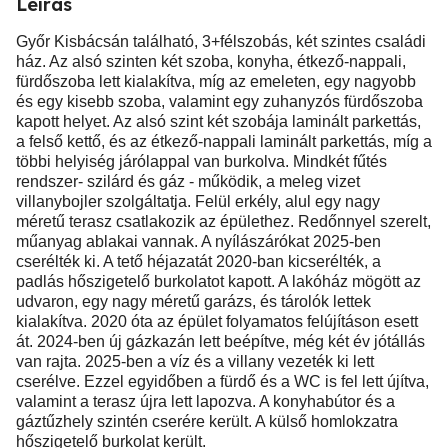
Leírás
Győr Kisbácsán található, 3+félszobás, két szintes családi
ház. Az alsó szinten két szoba, konyha, étkező-nappali,
fürdőszoba lett kialakítva, míg az emeleten, egy nagyobb
és egy kisebb szoba, valamint egy zuhanyzós fürdőszoba
kapott helyet. Az alsó szint két szobája laminált parkettás,
a felső kettő, és az étkező-nappali laminált parkettás, míg a
többi helyiség járólappal van burkolva. Mindkét fűtés
rendszer- szilárd és gáz - működik, a meleg vizet
villanybojler szolgáltatja. Felül erkély, alul egy nagy
méretű terasz csatlakozik az épülethez. Redőnnyel szerelt,
műanyag ablakai vannak. A nyílászárókat 2025-ben
cserélték ki. A tető héjazatát 2020-ban kicserélték, a
padlás hőszigetelő burkolatot kapott. A lakóház mögött az
udvaron, egy nagy méretű garázs, és tárolók lettek
kialakítva. 2020 óta az épület folyamatos felújításon esett
át. 2024-ben új gázkazán lett beépítve, még két év jótállás
van rajta. 2025-ben a víz és a villany vezeték ki lett
cserélve. Ezzel egyidőben a fürdő és a WC is fel lett újítva,
valamint a terasz újra lett lapozva. A konyhabútor és a
gáztűzhely szintén cserére került. A külső homlokzatra
hőszigetelő burkolat került.