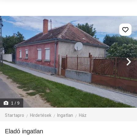
1
/ 9
Startapro
Hirdetések
Ingatlan
Ház
Eladó ingatlan