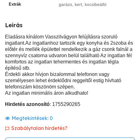
Extrák
garázs, kert, kocsibeálló
Leírás
Eladásra kínálom Vasszilvágyon felújításra szoruló
ingatlant.Az ingatlanhoz tartozik egy konyha és 2szoba és
előtér és mellék épülettel rendelkezik a gáz csonk falnál a
szennyvíz csatorna udvaron belül található Az ingatlan fél
komfortos az ingatlan tehermentes és ingatlan tégla
építésű stb.
Érdekli akkor hívjon bizalommal telefonon vagy
személyesen lehet érdeklődni reggeltől estig hívható
telefonszám köszönöm szépen.
Az ingatlan minimális áron alkudhato!
Hirdetés azonosító
: 1755290265
Megtekintések:
0
Szabálytalan hirdetés?