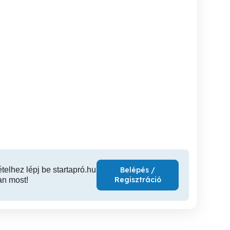
ron a központ
Nyíregyháza-Butyka
Nyíregyháza-Borbánya
közelében 2 szobás
övezetében, 3 szobás tégla
övezeté
családi ház eladó!
falazatú családi ház eladó!
családi
Napkor
Nyíregyháza
Ny
38,800,000 Ft
32,000,000 Ft
44,0
ételhez lépj be startapró.hu
Belépés /
Regisztráció
an most!