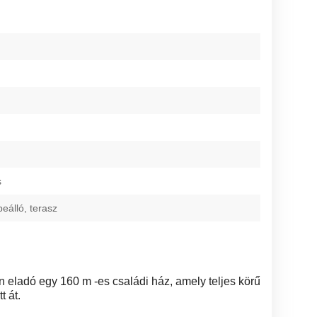
s
beálló, terasz
eladó egy 160 m -es családi ház, amely teljes körű
t át.