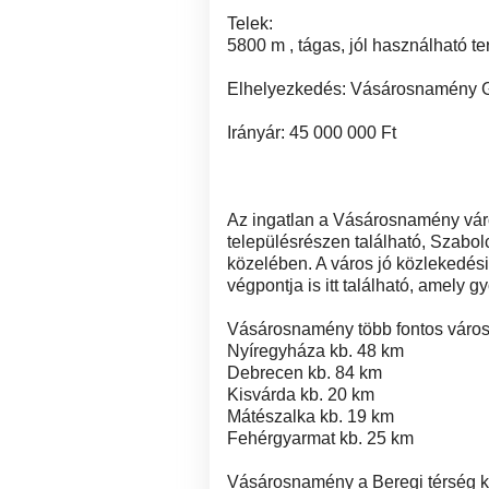
Telek:
5800 m , tágas, jól használható te
Elhelyezkedés: Vásárosnamény G
Irányár: 45 000 000 Ft
Az ingatlan a Vásárosnamény vár
településrészen található, Szabo
közelében. A város jó közlekedés
végpontja is itt található, amely g
Vásárosnamény több fontos város
Nyíregyháza kb. 48 km
Debrecen kb. 84 km
Kisvárda kb. 20 km
Mátészalka kb. 19 km
Fehérgyarmat kb. 25 km
Vásárosnamény a Beregi térség kö