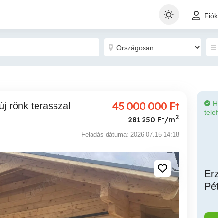
Fió
45 000 000
Ft
H
tele
2
281 250 Ft/m
Feladás dátuma: 2026.07.15 14:18
Er
Pé