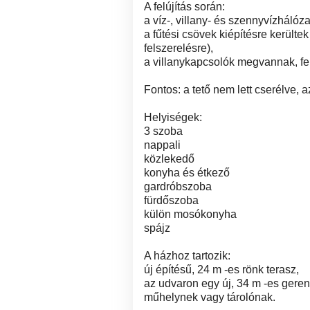
A felújítás során:
a víz-, villany- és szennyvízhálóza
a fűtési csövek kiépítésre került
felszerelésre),
a villanykapcsolók megvannak, fe
Fontos: a tető nem lett cserélve, a
Helyiségek:
3 szoba
nappali
közlekedő
konyha és étkező
gardróbszoba
fürdőszoba
külön mosókonyha
spájz
A házhoz tartozik:
új építésű, 24 m -es rönk terasz,
az udvaron egy új, 34 m -es ger
műhelynek vagy tárolónak.