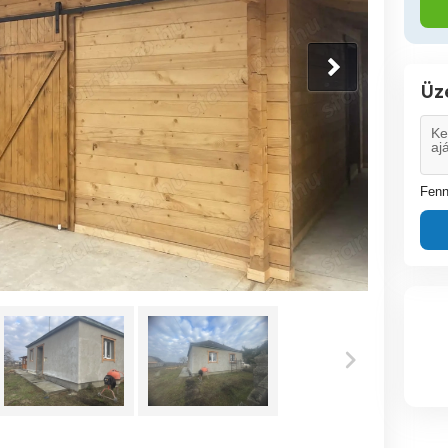
Üz
Fenn