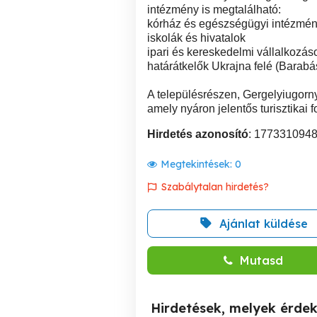
intézmény is megtalálható:
kórház és egészségügyi intézmé
iskolák és hivatalok
ipari és kereskedelmi vállalkozás
határátkelők Ukrajna felé (Barab
A településrészen, Gergelyiugorny
amely nyáron jelentős turisztikai 
Hirdetés azonosító
: 177331094
Megtekintések:
0
Szabálytalan hirdetés?
Ajánlat küldése
Mutasd
Hirdetések, melyek érde