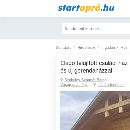
start
apró
.hu
Startapro
Hirdetések
Ingatlan
Ház
Eladó felújított családi ház új rönk terasszal
és új gerendaházzal
Szabolcs-Szatmár-Bereg
,
Vásárosnamény
Lásd a térképen