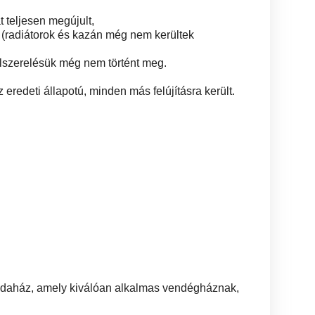
t teljesen megújult,
ek (radiátorok és kazán még nem kerültek
lszerelésük még nem történt meg.
z eredeti állapotú, minden más felújításra került.
endaház, amely kiválóan alkalmas vendégháznak,