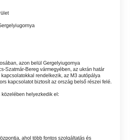
rület
ergelyiugornya
osában, azon belül Gergelyiugornya
lcs-Szatmár-Bereg vármegyében, az ukrán határ
i kapcsolatokkal rendelkezik, az M3 autópálya
yors kapcsolatot biztosít az ország belső részei felé.
 közelében helyezkedik el:
zpontja, ahol több fontos szolgáltatás és