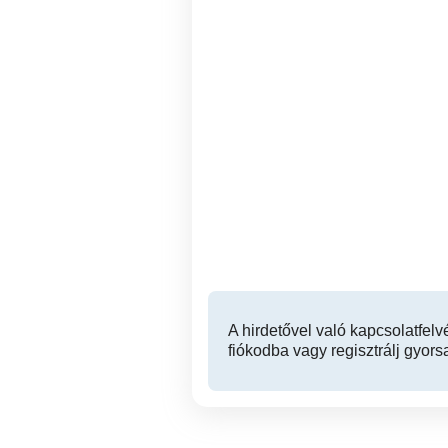
Nyíregyházán a Korányi
Napko
Frigyes utcán, sorház
kiadó!
Nyíregyháza
250,000 Ft
A hirdetővel való kapcsolatfelv
fiókodba vagy regisztrálj gyors