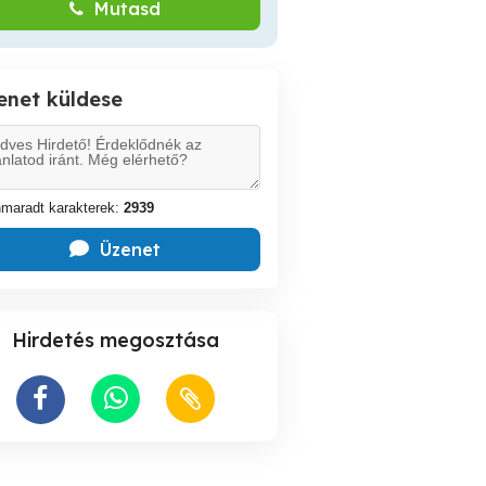
Mutasd
enet küldese
maradt karakterek:
2939
Üzenet
Hirdetés megosztása