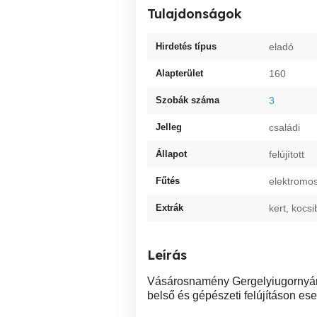
Tulajdonságok
Hirdetés típus
eladó
Alapterület
160
Szobák száma
3
Jelleg
családi
Állapot
felújított
Fűtés
elektromo
Extrák
kert, kocsi
Leírás
Vásárosnamény Gergelyiugornyán 
belső és gépészeti felújításon eset