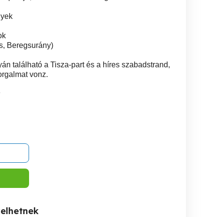
nyek
ok
ás, Beregsurány)
án található a Tisza-part és a híres szabadstrand,
forgalmat vonz.
8
kelhetnek