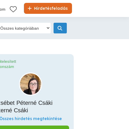
Hirdetésfeladás
kom
itelesített
fonszám
zsébet Péterné Csáki
terné Csáki
Összes hirdetés megtekintése