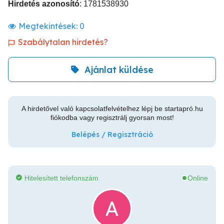
Hirdetés azonosító
: 1781538930
Megtekintések:
0
Szabálytalan hirdetés?
Ajánlat küldése
A hirdetővel való kapcsolatfelvételhez lépj be startapró.hu
fiókodba vagy regisztrálj gyorsan most!
Belépés / Regisztráció
Hitelesített telefonszám
Online