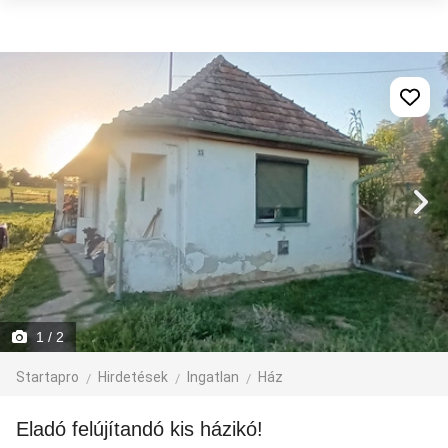
1
/ 2
Startapro
Hirdetések
Ingatlan
Ház
Eladó felújítandó kis házikó!