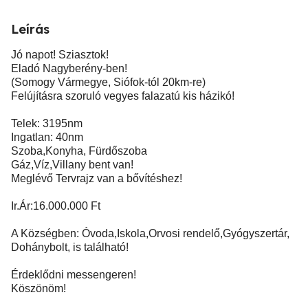
Leírás
Jó napot! Sziasztok!
Eladó Nagyberény-ben!
(Somogy Vármegye, Siófok-tól 20km-re)
Felújításra szoruló vegyes falazatú kis házikó!
Telek: 3195nm
Ingatlan: 40nm
Szoba,Konyha, Fürdőszoba
Gáz,Víz,Villany bent van!
Meglévő Tervrajz van a bővítéshez!
Ir.Ár:16.000.000 Ft
A Községben: Óvoda,Iskola,Orvosi rendelő,Gyógyszertár,
Dohánybolt, is található!
Érdeklődni messengeren!
Köszönöm!