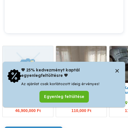
💖 25% kedvezményt kaptál
egyenlegfeltöltésre 💖
Az ajánlat csak korlátozott ideig érvényes!
Kaposvár,közeli családi
Balatonlellén házrész
Kiadó Kaposvári ingatlan
ház
kiadó munkásszállásként
mun
Egyenleg feltöltése
Kaposvár
Balatonlelle
46,900,000 Ft
110,000 Ft
1