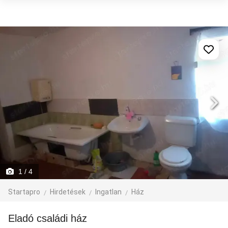
1
/ 4
Startapro
Hirdetések
Ingatlan
Ház
Eladó családi ház