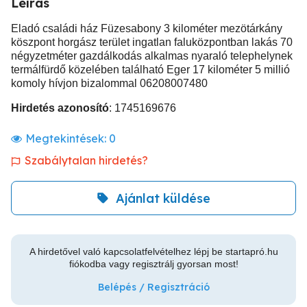
Leírás
Eladó családi ház Füzesabony 3 kilométer mezötárkány
köszpont horgász terület ingatlan faluközpontban lakás 70
négyzetméter gazdálkodás alkalmas nyaraló telephelynek
termálfürdő közelében található Eger 17 kilométer 5 millió
komoly hívjon bizalommal 06208007480
Hirdetés azonosító
: 1745169676
Megtekintések:
0
Szabálytalan hirdetés?
Ajánlat küldése
A hirdetővel való kapcsolatfelvételhez lépj be startapró.hu
fiókodba vagy regisztrálj gyorsan most!
Belépés / Regisztráció