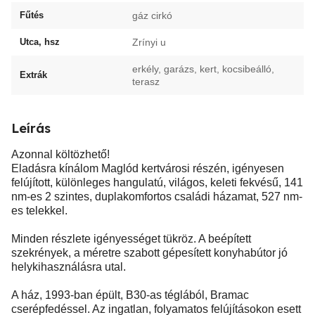
Fűtés
gáz cirkó
Utca, hsz
Zrínyi u
erkély, garázs, kert, kocsibeálló,
Extrák
terasz
Leírás
Azonnal költözhető!
Eladásra kínálom Maglód kertvárosi részén, igényesen
felújított, különleges hangulatú, világos, keleti fekvésű, 141
nm-es 2 szintes, duplakomfortos családi házamat, 527 nm-
es telekkel.
Minden részlete igényességet tükröz. A beépített
szekrények, a méretre szabott gépesített konyhabútor jó
helykihasználásra utal.
A ház, 1993-ban épült, B30-as téglából, Bramac
cserépfedéssel. Az ingatlan, folyamatos felújításokon esett