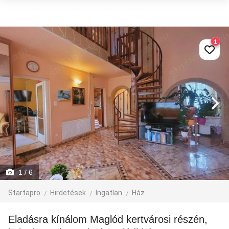
1
1
/ 6
Startapro
Hirdetések
Ingatlan
Ház
Eladásra kínálom Maglód kertvárosi részén,