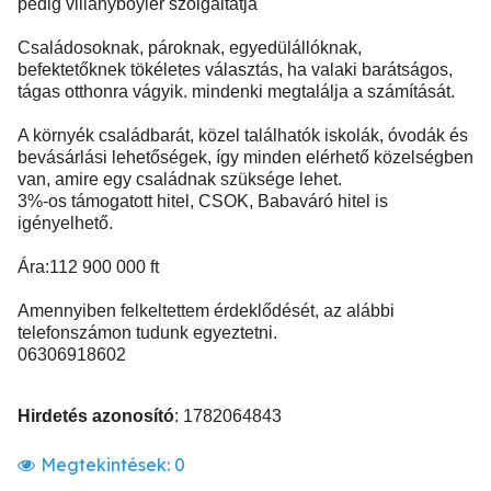
pedig villanyboyler szolgáltatja
Családosoknak, pároknak, egyedülállóknak,
befektetőknek tökéletes választás, ha valaki barátságos,
tágas otthonra vágyik. mindenki megtalálja a számítását.
A környék családbarát, közel találhatók iskolák, óvodák és
bevásárlási lehetőségek, így minden elérhető közelségben
van, amire egy családnak szüksége lehet.
3%-os támogatott hitel, CSOK, Babaváró hitel is
igényelhető.
Ára:112 900 000 ft
Amennyiben felkeltettem érdeklődését, az alábbi
telefonszámon tudunk egyeztetni.
06306918602
Hirdetés azonosító
: 1782064843
Megtekintések:
0