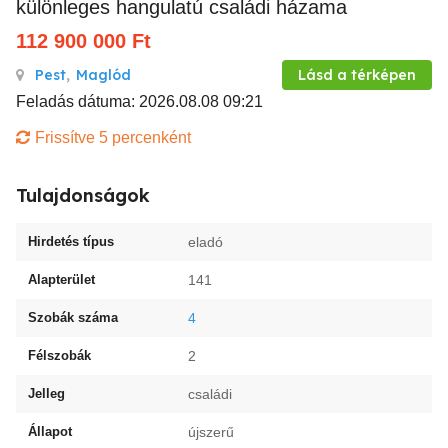
különleges hangulatú családi házama
112 900 000
Ft
Pest
,
Maglód
Lásd a térképen
Feladás dátuma: 2026.08.08 09:21
Frissítve 5 percenként
Tulajdonságok
Hirdetés típus
eladó
Alapterület
141
Szobák száma
4
Félszobák
2
Jelleg
családi
Állapot
újszerű