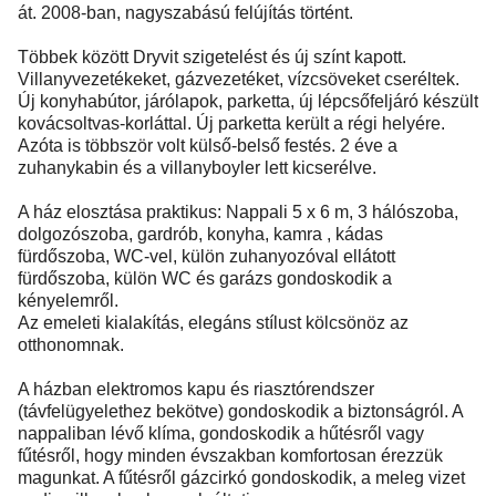
át. 2008-ban, nagyszabású felújítás történt.
Többek között Dryvit szigetelést és új színt kapott.
Villanyvezetékeket, gázvezetéket, vízcsöveket cseréltek.
Új konyhabútor, járólapok, parketta, új lépcsőfeljáró készült
kovácsoltvas-korláttal. Új parketta került a régi helyére.
Azóta is többször volt külső-belső festés. 2 éve a
zuhanykabin és a villanyboyler lett kicserélve.
A ház elosztása praktikus: Nappali 5 x 6 m, 3 hálószoba,
dolgozószoba, gardrób, konyha, kamra , kádas
fürdőszoba, WC-vel, külön zuhanyozóval ellátott
fürdőszoba, külön WC és garázs gondoskodik a
kényelemről.
Az emeleti kialakítás, elegáns stílust kölcsönöz az
otthonomnak.
A házban elektromos kapu és riasztórendszer
(távfelügyelethez bekötve) gondoskodik a biztonságról. A
nappaliban lévő klíma, gondoskodik a hűtésről vagy
fűtésről, hogy minden évszakban komfortosan érezzük
magunkat. A fűtésről gázcirkó gondoskodik, a meleg vizet