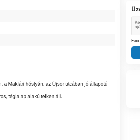
Üz
Fenn
 a Maklári hóstyán, az Újsor utcában jó állapotú
s, téglalap alakú telken áll.