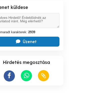
enet küldese
maradt karakterek:
2939
Üzenet
Hirdetés megosztása