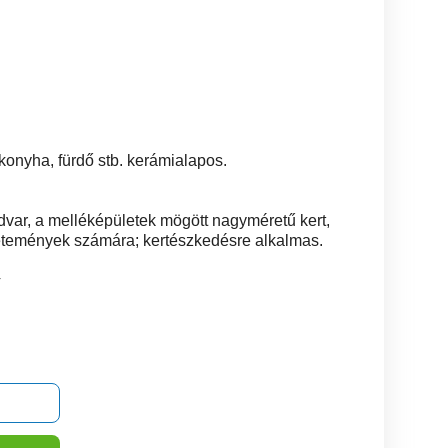
 konyha, fürdő stb. kerámialapos.
udvar, a melléképületek mögött nagyméretű kert,
vetemények számára; kertészkedésre alkalmas.
4