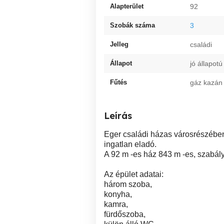
Alapterület
92
Szobák száma
3
Jelleg
családi
Állapot
jó állapotú
Fűtés
gáz kazán
Leírás
Eger családi házas városrészében,
ingatlan eladó.
A 92 m -es ház 843 m -es, szabályo
Az épület adatai:
három szoba,
konyha,
kamra,
fürdőszoba,