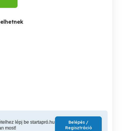
kelhetnek
Hevesi családi ház eladó!
Abasár központi részén
-3 szobás "békebeli"
család
ázat keresek Egerben.
Eger
Heves
55,000 Ft
39,000,000 Ft
34,0
ételhez lépj be startapró.hu
Belépés /
Regisztráció
an most!