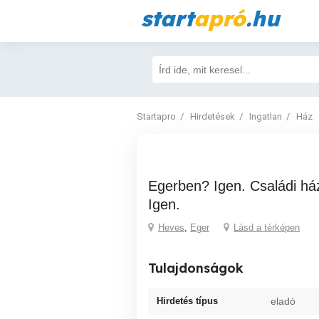
start
apró
.hu
Startapro
Hirdetések
Ingatlan
Ház
Egerben? Igen. Családi ház? Igen. Eladó?
Igen.
Heves
,
Eger
Lásd a térképen
Tulajdonságok
Hirdetés típus
eladó