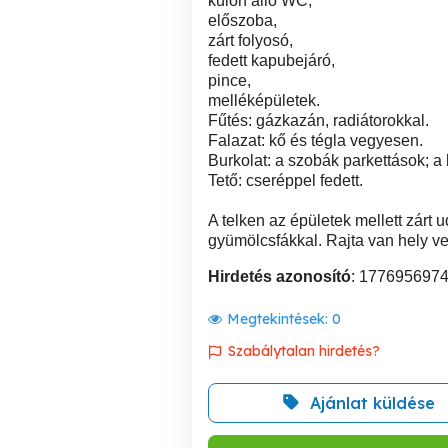
külön álló WC,
előszoba,
zárt folyosó,
fedett kapubejáró,
pince,
melléképületek.
Fűtés: gázkazán, radiátorokkal.
Falazat: kő és tégla vegyesen.
Burkolat: a szobák parkettások; a
Tető: cseréppel fedett.
A telken az épületek mellett zárt 
gyümölcsfákkal. Rajta van hely 
Hirdetés azonosító
: 177695697
Megtekintések:
0
Szabálytalan hirdetés?
Ajánlat küldése