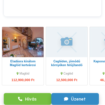
Eladásra kínálom
Cegléden, jómódú
Kaposvár,közeli családi
Maglód kertvárosi
környéken felújítandó
részén, különleges
ház és épületegyüttes
hangulatú családi
ELADÓ
Maglód
Cegléd
házama
112,900,000 Ft
12,500,000 Ft
46,
Hívás
Üzenet