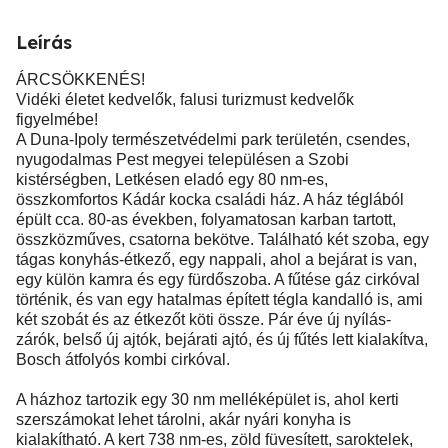
Leírás
ÁRCSÖKKENÉS!
Vidéki életet kedvelők, falusi turizmust kedvelők
figyelmébe!
A Duna-Ipoly természetvédelmi park területén, csendes,
nyugodalmas Pest megyei településen a Szobi
kistérségben, Letkésen eladó egy 80 nm-es,
összkomfortos Kádár kocka családi ház. A ház téglából
épült cca. 80-as években, folyamatosan karban tartott,
összközműves, csatorna bekötve. Található két szoba, egy
tágas konyhás-étkező, egy nappali, ahol a bejárat is van,
egy külön kamra és egy fürdőszoba. A fűtése gáz cirkóval
történik, és van egy hatalmas épített tégla kandalló is, ami
két szobát és az étkezőt köti össze. Pár éve új nyílás-
zárók, belső új ajtók, bejárati ajtó, és új fűtés lett kialakítva,
Bosch átfolyós kombi cirkóval.
A házhoz tartozik egy 30 nm melléképület is, ahol kerti
szerszámokat lehet tárolni, akár nyári konyha is
kialakítható. A kert 738 nm-es, zöld füvesített, saroktelek,