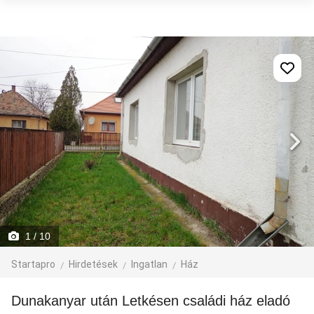
1
/ 10
Startapro
Hirdetések
Ingatlan
Ház
Dunakanyar után Letkésen családi ház eladó