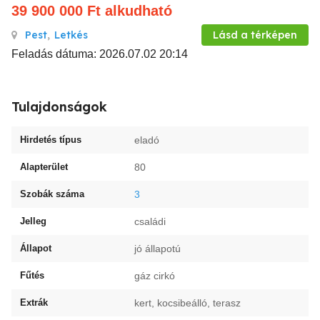
39 900 000
Ft
alkudható
Pest
,
Letkés
Lásd a térképen
Feladás dátuma: 2026.07.02 20:14
Tulajdonságok
Hirdetés típus
eladó
Alapterület
80
Szobák száma
3
Jelleg
családi
Állapot
jó állapotú
Fűtés
gáz cirkó
Extrák
kert, kocsibeálló, terasz