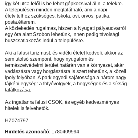
így két utca felől is be lehet gépkocsival állni a telekre.
A településen minden megtalálható, ami a napi
életvitelhez szükséges. Iskola, ovi, orvos, patika,
posta,étterem.
A közlekedés rugalmas, hiszen a Nyugati pályaudvarról
egy óra alatt Szobon lehetünk, innen pedig távolsági
buszcsatlakozás indul a településre.
Aki a falusi turizmust, és vidéki életet kedveli, akkor az
sem utolsó szempont, hogy nyugalom és
természetvédelmi terület határán van a környezet, akár
vadászásra vagy horgászásra is szert tehetünk, a közeli
Ipoly folyóban. A park egyedi sajátossága a három nagy
tájképi egység: a folyóvölgyek, a hegységek és a síkság
találkozása.
Az ingatlanra falusi CSOK, és egyéb kedvezményes
hitelek is felvehetők.
HZ074797
Hirdetés azonosító
: 1780409994