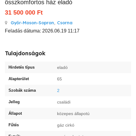
összkomfortos ház eladó
31 500 000
Ft
Győr-Moson-Sopron
,
Csorna
Feladás dátuma: 2026.06.19 11:17
Tulajdonságok
Hirdetés típus
eladó
Alapterület
65
Szobák száma
2
Jelleg
családi
Állapot
közepes állapotú
Fűtés
gáz cirkó