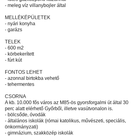
- meleg víz villanybojler által
MELLÉKÉPÜLETEK
- nyári konyha
- garázs
TELEK
- 600 m2
- körbekerített
- fúrt kút
FONTOS LEHET
- azonnal birtokba vehető
- tehermentes
CSORNA
A kb. 10.000 fős város az M85-ös gyorsforgalmi út által 30
perc alatt elérhető Győrből, illetve vasútvonalon is.
- bölcsőde, óvodák
- általános iskolák (római katolikus, művészeti, speciális,
önkormányzati)
- gimnázium, szakközép iskolák