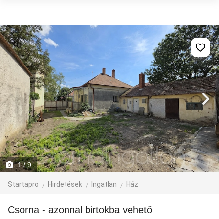
1
/ 9
Startapro
Hirdetések
Ingatlan
Ház
Csorna - azonnal birtokba vehető