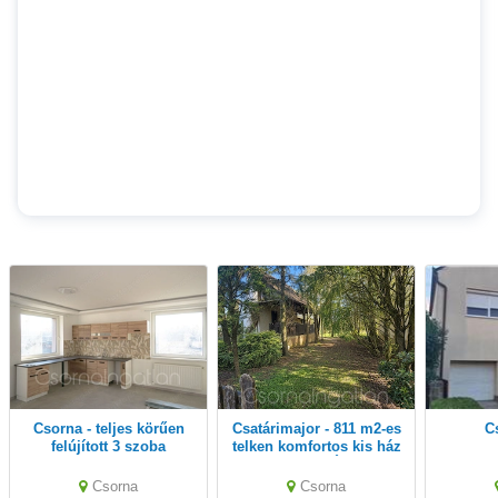
Csorna - teljes körűen
Csatárimajor - 811 m2-es
felújított 3 szoba
telken komfortos kis ház
nappalis családi ház
ELADÓ
eladó
Csorna
Csorna