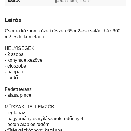
Extrák
garázs, kert, terasz
Leírás
Csorna központ közeli részén 65 m2-es családi ház 600
m2-es telken eladó.
HELYISÉGEK
- 2 szoba
- konyha étkezővel
- előszoba
- nappali
- fürdő
Fedett terasz
- alatta pince
MŰSZAKI JELLEMZŐK
- téglaház
- hagyományos nyílászárók redőnnyel
- beton alap és födém
- fűtés gázközponti kazánnal