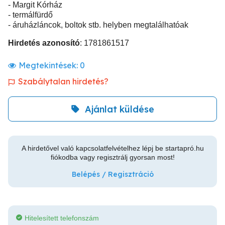
- Margit Kórház
- termálfürdő
- áruházláncok, boltok stb. helyben megtalálhatóak
Hirdetés azonosító
: 1781861517
Megtekintések:
0
Szabálytalan hirdetés?
Ajánlat küldése
A hirdetővel való kapcsolatfelvételhez lépj be startapró.hu
fiókodba vagy regisztrálj gyorsan most!
Belépés / Regisztráció
Hitelesített telefonszám