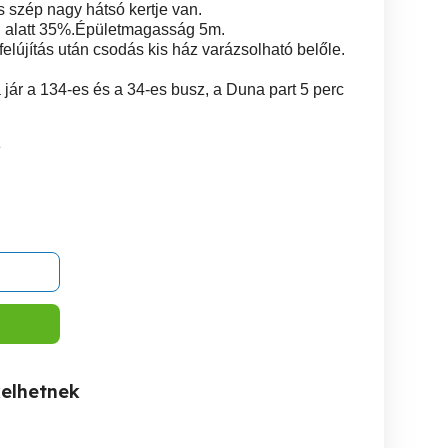
és szép nagy hátsó kertje van.
ld alatt 35%.Épületmagasság 5m.
elújítás után csodás kis ház varázsolható belőle.
 jár a 134-es és a 34-es busz, a Duna part 5 perc
3
kelhetnek