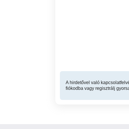
Kaposvár,közeli családi
ház
kör
és
Kaposvár
46,900,000 Ft
A hirdetővel való kapcsolatfelv
fiókodba vagy regisztrálj gyors