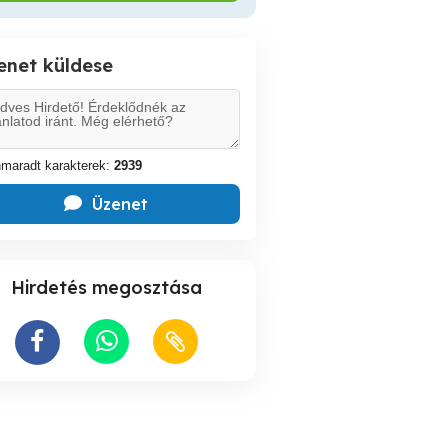
enet küldese
maradt karakterek:
2939
Üzenet
Hirdetés megosztása