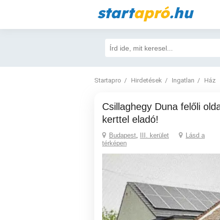
start
apró
.hu
Startapro
Hirdetések
Ingatlan
Ház
Csillaghegy Duna felőli oldalán 2 szobás ház
kerttel eladó!
Budapest
,
III. kerület
Lásd a
térképen