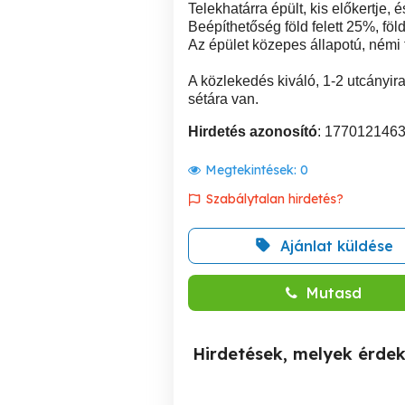
Telekhatárra épült, kis előkertje, 
Beépíthetőség föld felett 25%, fö
Az épület közepes állapotú, némi f
A közlekedés kiváló, 1-2 utcányira
sétára van.
Hirdetés azonosító
: 177012146
Megtekintések:
0
Szabálytalan hirdetés?
Ajánlat küldése
Mutasd
Hirdetések, melyek érde