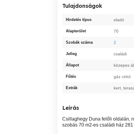
Tulajdonságok
Hirdetés típus
eladó
Alapterület
70
Szobák száma
2
Jelleg
családi
Állapot
közepes ál
Fűtés
gáz cirkó
Extrák
kert, teras
Leírás
Csillaghegy Duna felőli oldalán, 
szobás 70 m2-es családi ház 281 