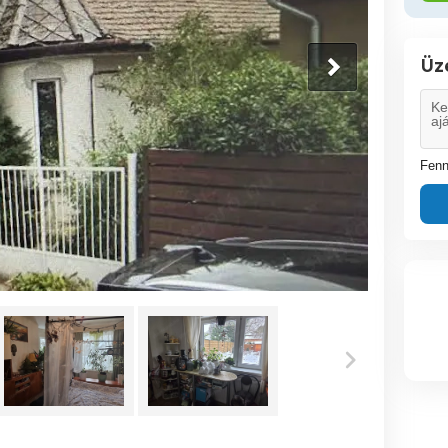
Üz
Fenn