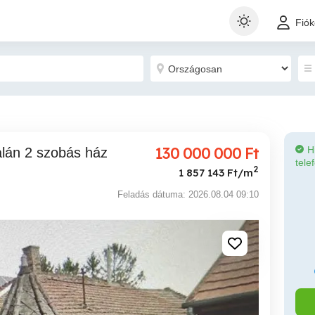
Fió
130 000 000
Ft
H
tele
2
1 857 143 Ft/m
Feladás dátuma: 2026.08.04 09:10