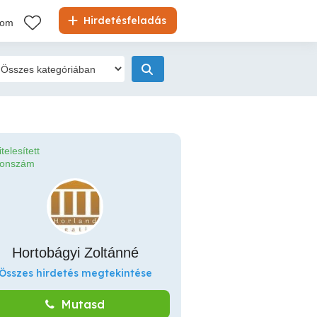
Hirdetésfeladás
kom
itelesített
fonszám
Hortobágyi Zoltánné
Összes hirdetés megtekintése
Mutasd