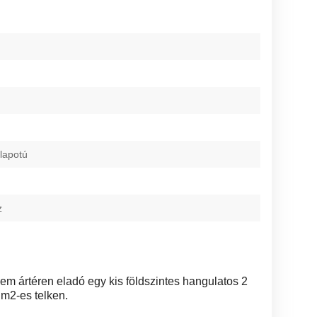
lapotú
z
nem ártéren eladó egy kis földszintes hangulatos 2
m2-es telken.