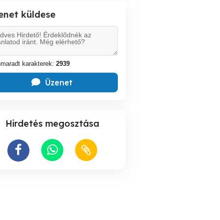
enet küldese
maradt karakterek:
2939
Üzenet
Hirdetés megosztása