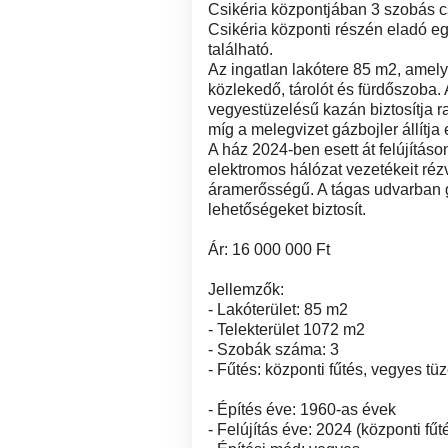
Csikéria központjában 3 szobás c
Csikéria központi részén eladó e
található.
Az ingatlan lakótere 85 m2, amely
közlekedő, tárolót és fürdőszoba. 
vegyestüzelésű kazán biztosítja ra
míg a melegvizet gázbojler állítja
A ház 2024-ben esett át felújításon
elektromos hálózat vezetékeit réz
áramerősségű. A tágas udvarban ga
lehetőségeket biztosít.
Ár: 16 000 000 Ft
Jellemzők:
- Lakóterület: 85 m2
- Telekterület 1072 m2
- Szobák száma: 3
- Fűtés: központi fűtés, vegyes t
- Építés éve: 1960-as évek
- Felújítás éve: 2024 (központi fűt