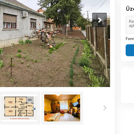
Üz
Fenn