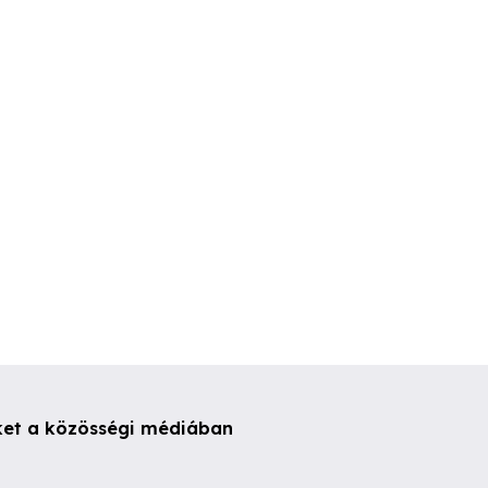
Belvárosi házak egy telken
6120 Kiskunm
ladó.
rgovány
Kiskunmajsa
Kiskunmaj
00,000 Ft
149 Ft
149,900,000 
ket a közösségi médiában