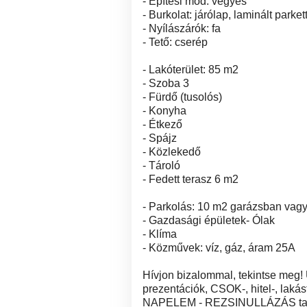
- Építési mód: vegyes
- Burkolat: járólap, laminált parket
- Nyílászárók: fa
- Tető: cserép
- Lakóterület: 85 m2
- Szoba 3
- Fürdő (tusolós)
- Konyha
- Étkező
- Spájz
- Közlekedő
- Tároló
- Fedett terasz 6 m2
- Parkolás: 10 m2 garázsban vagy
- Gazdasági épületek- Ólak
- Klíma
- Közművek: víz, gáz, áram 25A
Hívjon bizalommal, tekintse meg! 
prezentációk, CSOK-, hitel-, lakásta
NAPELEM - REZSINULLÁZÁS tanác