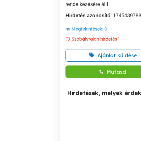
rendelkezésére áll!
Hirdetés azonosító
: 174543978
Megtekintések:
0
Szabálytalan hirdetés?
Ajánlat küldése
Mutasd
Hirdetések, melyek érde