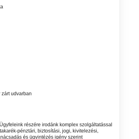
ta
 zárt udvarban
Ügyfeleink részére irodánk komplex szolgáltatással
karék-pénztári, biztosítási, jogi, kivitelezési,
sadás és ügyintézés igény szerint