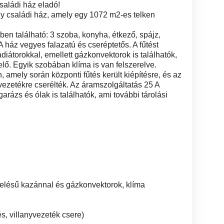
saládi ház eladó!
gy családi ház, amely egy 1072 m2-es telken
ben található: 3 szoba, konyha, étkező, spájz,
A ház vegyes falazatú és cseréptetős. A fűtést
diátorokkal, emellett gázkonvektorok is találhatók,
 elő. Egyik szobában klíma is van felszerelve.
, amely során központi fűtés került kiépítésre, és az
vezetékre cserélték. Az áramszolgáltatás 25 A
rázs és ólak is találhatók, ami további tárolási
üzelésű kazánnal és gázkonvektorok, klíma
és, villanyvezeték csere)