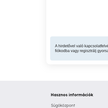
Kaposvár,közeli családi
ház
kör
és
Kaposvár
46,900,000 Ft
A hirdetővel való kapcsolatfelv
fiókodba vagy regisztrálj gyors
Hasznos információk
Súgóközpont