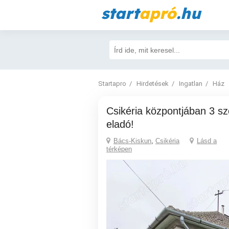
start
apró
.hu
Startapro
Hirdetések
Ingatlan
Ház
Csikéria központjában 3 szobás családi ház
eladó!
Bács-Kiskun
,
Csikéria
Lásd a
térképen