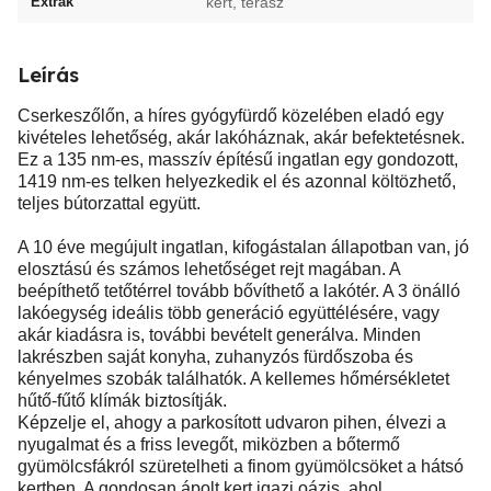
Extrák
kert, terasz
Leírás
Cserkeszőlőn, a híres gyógyfürdő közelében eladó egy
kivételes lehetőség, akár lakóháznak, akár befektetésnek.
Ez a 135 nm-es, masszív építésű ingatlan egy gondozott,
1419 nm-es telken helyezkedik el és azonnal költözhető,
teljes bútorzattal együtt.
A 10 éve megújult ingatlan, kifogástalan állapotban van, jó
elosztású és számos lehetőséget rejt magában. A
beépíthető tetőtérrel tovább bővíthető a lakótér. A 3 önálló
lakóegység ideális több generáció együttélésére, vagy
akár kiadásra is, további bevételt generálva. Minden
lakrészben saját konyha, zuhanyzós fürdőszoba és
kényelmes szobák találhatók. A kellemes hőmérsékletet
hűtő-fűtő klímák biztosítják.
Képzelje el, ahogy a parkosított udvaron pihen, élvezi a
nyugalmat és a friss levegőt, miközben a bőtermő
gyümölcsfákról szüretelheti a finom gyümölcsöket a hátsó
kertben. A gondosan ápolt kert igazi oázis, ahol