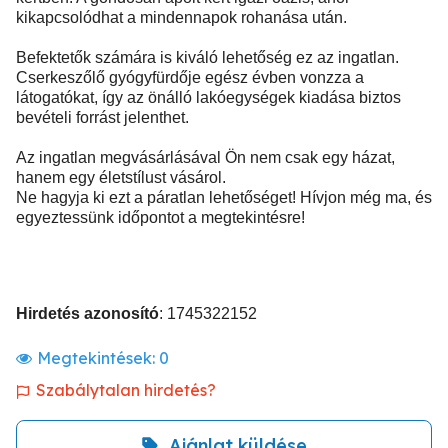
kikapcsolódhat a mindennapok rohanása után.
Befektetők számára is kiváló lehetőség ez az ingatlan.
Cserkeszőlő gyógyfürdője egész évben vonzza a
látogatókat, így az önálló lakóegységek kiadása biztos
bevételi forrást jelenthet.
Az ingatlan megvásárlásával Ön nem csak egy házat,
hanem egy életstílust vásárol.
Ne hagyja ki ezt a páratlan lehetőséget! Hívjon még ma, és
egyeztessünk időpontot a megtekintésre!
Hirdetés azonosító
: 1745322152
Megtekintések:
0
Szabálytalan hirdetés?
Ajánlat küldése