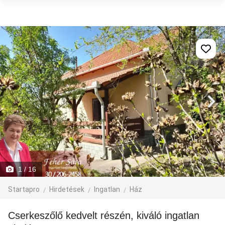
1
/ 16
Startapro
Hirdetések
Ingatlan
Ház
Cserkeszőlő kedvelt részén, kiváló ingatlan