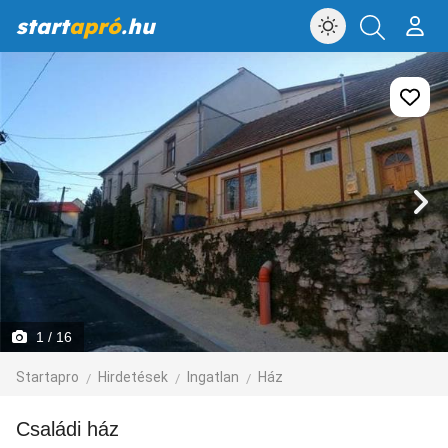
start
apró
.hu
1
/ 16
Startapro
Hirdetések
Ingatlan
Ház
Családi ház