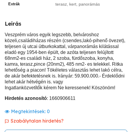
Extrák
terasz, kert, panorámás
Leírás
Veszprém város egyik legszebb, belvároshoz
közeli,családiházas részén (csendes,lakó-pihenő övezet),
teljesen új utcai útburkokattal, várpanorámás kilátással
eladó egy 1954-ben épült, de azóta teljesen felújított
68nm2-es családi ház, 2 szoba, fürdőszoba, konyha,
kamra, terasz,pince (20nm2), 485 nm2- es telekkel. Ritka
lehetőség a piacon! Tökéletes választás lehet lakó célra,
de akár befektetésnek is. Irányár: 59.900.000.- Érdeklődni
lehet akár hétvégén is. vagy
Ingatlanközvetítők kérem Ne keressenek! Köszönöm!
Hirdetés azonosító
: 1660906611
Megtekintések:
0
Szabálytalan hirdetés?