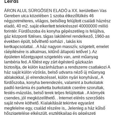
Leírás
ÁRON ALUL SÜRGŐSEN ELADÓ a XX. kerületben Vas
Gereben utca közelében 1 szoba étkezőfülkés 46
négyzetméteres, világos, belsőleg felújított családi házrész
eladó, 40 m2. saját elkerített telekrésszel 40000000 millió
forintér. Fürdőszoba és konyha gépészetileg is felújítva,
gáz központi fütéses. tágas lakótérrel rendelkező, 1960-as
években épült, bővíthető sorházi , lakás kis
kertkapcsolattal. . A ház nagyon masszív, szigetelt, emelet
ráépítésére is alkalmas, kitűnő állapotú tetővel ). Az
épületen kőzetgyapot szigetelés van, amit műanyag
lambéria fed. A fűtést egy zárt égésterű gázkazán
biztosítja, de külön kazánházban a rendszerre csatlakozi A
ház saját külön vízórás, belső udvarra néző új műanyag
ablakokkal, jó elrendezéssel, külön nyári konyhával,. A
fürdőszoba, konyha berendezés, valamint a burkolatok
padló kerámia és parketta burkolatok cserére szorultak,
festés-mázolás, belső terek teljes felújitottak . A környék
csendes, jól megközelíthető. . Internet elérés szerződés
saját névre köthető. Kialakítását tekintve egyaránt
megfelelne egy, család részére is,. Jelenleg a ház kűlső
hőszigetelése elkészült, esztétikailag és gépészeti