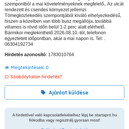
szempontból a mai követelményeknek megfelelő,. Az utcát
rendezett és csendes környezet jellemzi.
Tömegközlekedés szempontjából kiváló elhelyezkedésű,
hiszen a közelben van több busz megállója, továbbá
villamos is rövid időn belül 1-2 perc alatt elérhető.
Bármikor megtekinthető 2026.08.10.-tól, telefonon
egyeztetett időpontban, akár a mai napon is. Tel: .
06304192734
Hirdetés azonosító
: 1783010764
Megtekintések:
0
Szabálytalan hirdetés?
Ajánlat küldése
A hirdetővel való kapcsolatfelvételhez lépj be startapró.hu
fiókodba vagy regisztrálj gyorsan most!