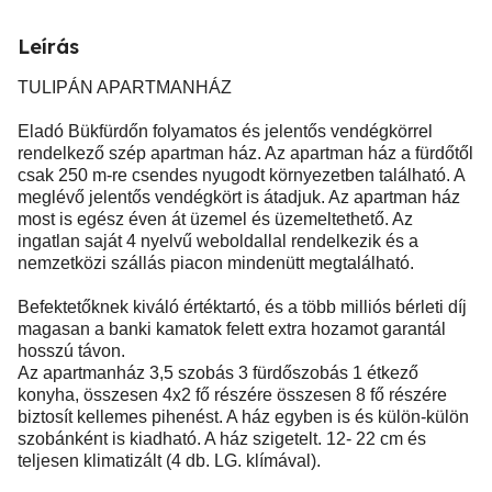
Leírás
TULIPÁN APARTMANHÁZ
Eladó Bükfürdőn folyamatos és jelentős vendégkörrel
rendelkező szép apartman ház. Az apartman ház a fürdőtől
csak 250 m-re csendes nyugodt környezetben található. A
meglévő jelentős vendégkört is átadjuk. Az apartman ház
most is egész éven át üzemel és üzemeltethető. Az
ingatlan saját 4 nyelvű weboldallal rendelkezik és a
nemzetközi szállás piacon mindenütt megtalálható.
Befektetőknek kiváló értéktartó, és a több milliós bérleti díj
magasan a banki kamatok felett extra hozamot garantál
hosszú távon.
Az apartmanház 3,5 szobás 3 fürdőszobás 1 étkező
konyha, összesen 4x2 fő részére összesen 8 fő részére
biztosít kellemes pihenést. A ház egyben is és külön-külön
szobánként is kiadható. A ház szigetelt. 12- 22 cm és
teljesen klimatizált (4 db. LG. klímával).