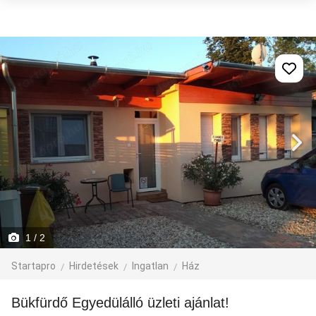
1
/ 2
Startapro
Hirdetések
Ingatlan
Ház
Bükfürdő Egyedülálló üzleti ajánlat!