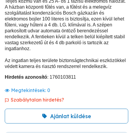
Teljes közmű van és 25 A- os 1 fázisú elektromos hálózat.
A házban központi fűtés van, a fűtést és a melegvíz
szolgáltatást kondenzációs Bosch gázkazán és
elektromos bojler 100 literes is biztosítja, ezen kívül lehet
fűteni, vagy hűteni a 4 db. LG. klímával is. A szépen
parkosított udvar automata öntöző berendezéssel
rendelkezik. A fentieken kívül a telken belül kiépített stabil
vastag szerkezetű út és 4 db parkoló is tartozik az
ingatlanhoz.
Az ingatlan teljes területe biztonságtechnikai eszközökkel
védett kamera és riasztó rendszerrel rendelkezik.
Hirdetés azonosító
: 1760103811
Megtekintések:
0
Szabálytalan hirdetés?
Ajánlat küldése