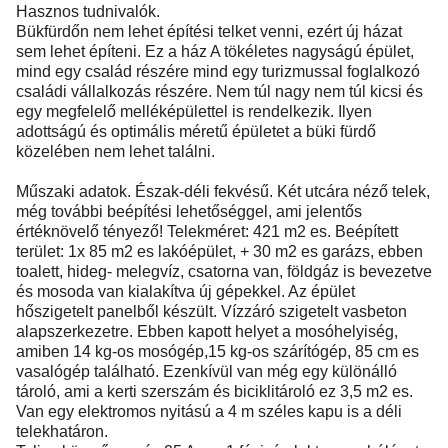
Hasznos tudnivalók.
Bükfürdőn nem lehet építési telket venni, ezért új házat
sem lehet építeni. Ez a ház A tökéletes nagyságú épület,
mind egy család részére mind egy turizmussal foglalkozó
családi vállalkozás részére. Nem túl nagy nem túl kicsi és
egy megfelelő melléképülettel is rendelkezik. Ilyen
adottságú és optimális méretű épületet a büki fürdő
közelében nem lehet találni.
Műszaki adatok. Észak-déli fekvésű. Két utcára néző telek,
még további beépítési lehetőséggel, ami jelentős
értéknövelő tényező! Telekméret: 421 m2 es. Beépített
terület: 1x 85 m2 es lakóépület, + 30 m2 es garázs, ebben
toalett, hideg- melegvíz, csatorna van, földgáz is bevezetve
és mosoda van kialakítva új gépekkel. Az épület
hőszigetelt panelből készült. Vízzáró szigetelt vasbeton
alapszerkezetre. Ebben kapott helyet a mosóhelyiség,
amiben 14 kg-os mosógép,15 kg-os szárítógép, 85 cm es
vasalógép található. Ezenkívül van még egy különálló
tároló, ami a kerti szerszám és biciklitároló ez 3,5 m2 es.
Van egy elektromos nyitású a 4 m széles kapu is a déli
telekhatáron.