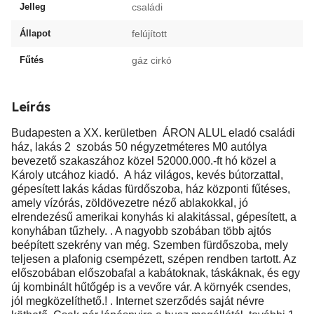
Jelleg
családi
Állapot
felújított
Fűtés
gáz cirkó
Leírás
Budapesten a XX. kerületben ÁRON ALUL eladó családi
ház, lakás 2 szobás 50 négyzetméteres M0 autólya
bevezető szakaszához közel 52000.000.-ft hó közel a
Károly utcához kiadó. A ház világos, kevés bútorzattal,
gépesített lakás kádas fürdőszoba, ház központi fűtéses,
amely vízórás, zöldövezetre néző ablakokkal, jó
elrendezésű amerikai konyhás ki alakitással, gépesített, a
konyhában tűzhely. . A nagyobb szobában több ajtós
beépített szekrény van még. Szemben fürdőszoba, mely
teljesen a plafonig csempézett, szépen rendben tartott. Az
előszobában előszobafal a kabátoknak, táskáknak, és egy
új kombinált hűtőgép is a vevőre vár. A környék csendes,
jól megközelíthető.! . Internet szerződés saját névre