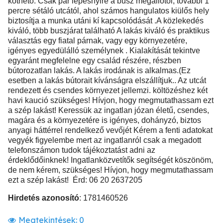
köthető. Csak pár lépésnyire a busz megállótól, további 1
percre sétáló utcától, ahol számos hangulatos kiülős hely
biztosítja a munka utáni kí kapcsolódását .A közlekedés
kiváló, több buszjárat található A lakás kiváló és praktikus
választás egy fiatal párnak, vagy egy környezetére,
igényes egyedülálló személynek . Kialakítását tekintve
egyaránt megfelelne egy család részére, részben
bútorozatlan lakás. A lakás irodának is alkalmas.(Ez
esetben a lakás bútorait kívánságra elszállítjuk.. Az utcát
rendezett és csendes környezet jellemzi. költözéshez két
havi kaució szükséges! Hívjon, hogy megmutathassam ezt
a szép lakást! Keressük az ingatlan józan életű, csendes,
magára és a környezetére is igényes, dohányzó, biztos
anyagi háttérrel rendelkező vevőjét Kérem a fenti adatokat
vegyék figyelembe mert az ingatlanról csak a megadott
telefonszámon tudok tájékoztatást adni az
érdeklődőinknek! Ingatlanközvetítők segítségét köszönöm,
de nem kérem, szükséges! Hívjon, hogy megmutathassam
ezt a szép lakást! Érd: 06 20 2637205
Hirdetés azonosító
: 1781460526
Megtekintések:
0