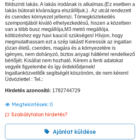
földszinti lakás. A lakás irodának is alkalmas.(Ez esetben a
lakás bútorait kívánságra elszállítjuk.) . Az utcát rendezett
és csendes környezet jellemzi. Tömegközlekedés
szempontjából kiváló elhelyezkedésű, hiszen a közelben
van a több busz megállója,M3 metró megállója.
költözéshez egy havi kaució szükséges! Hívjon, hogy
megmutathassam ezt a szép lakást! Keressük az ingatlan
józan életű, csendes, magára és a környezetére is
igényes, nem dohányzó, biztos anyagi háttérrel rendelkező
bérlőjét. Kisállat nem hozható. Kérem a fenti adatokat
vegyék figyelembe és így érdeklődjenek!
Ingatlanközvetítők segítségét köszönöm, de nem kérem!
Üdvözlettel : Tel.:
Hirdetés azonosító
: 1782744729
Megtekintések:
0
Szabálytalan hirdetés?
Ajánlat küldése