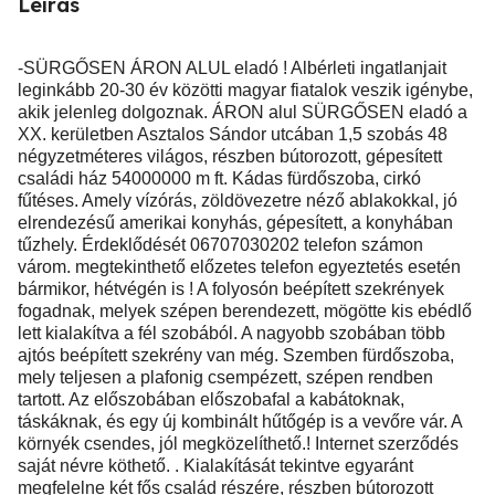
Leírás
-SÜRGŐSEN ÁRON ALUL eladó ! Albérleti ingatlanjait
leginkább 20-30 év közötti magyar fiatalok veszik igénybe,
akik jelenleg dolgoznak. ÁRON alul SÜRGŐSEN eladó a
XX. kerületben Asztalos Sándor utcában 1,5 szobás 48
négyzetméteres világos, részben bútorozott, gépesített
családi ház 54000000 m ft. Kádas fürdőszoba, cirkó
fűtéses. Amely vízórás, zöldövezetre néző ablakokkal, jó
elrendezésű amerikai konyhás, gépesített, a konyhában
tűzhely. Érdeklődését 06707030202 telefon számon
várom. megtekinthető előzetes telefon egyeztetés esetén
bármikor, hétvégén is ! A folyosón beépített szekrények
fogadnak, melyek szépen berendezett, mögötte kis ebédlő
lett kialakítva a fél szobából. A nagyobb szobában több
ajtós beépített szekrény van még. Szemben fürdőszoba,
mely teljesen a plafonig csempézett, szépen rendben
tartott. Az előszobában előszobafal a kabátoknak,
táskáknak, és egy új kombinált hűtőgép is a vevőre vár. A
környék csendes, jól megközelíthető.! Internet szerződés
saját névre köthető. . Kialakítását tekintve egyaránt
megfelelne két fős család részére, részben bútorozott