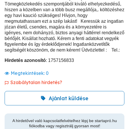
Tömegközlekedés szempontjából kiváló elhelyezkedésű,
hiszen a közelben van a több busz megállója,. költözéshez
egy havi kaució szükséges! Hívjon, hogy
megmutathassam ezt a szép lakást! Keressük az ingatlan
józan életű, csendes, magára és a környezetére is
igényes, nem dohányzó, biztos anyagi háttérrel rendelkező
bérlőjét. Kisállat hozható. Kérem a fenti adatokat vegyék
figyelembe és így érdeklődjenek! Ingatlanközvetítők
segítségét köszönöm, de nem kérem! Üdvözlettel : Tel.:
Hirdetés azonosító
: 1757156833
Megtekintések:
0
Szabálytalan hirdetés?
Ajánlat küldése
A hirdetővel való kapcsolatfelvételhez lépj be startapró.hu
fiókodba vagy regisztrálj gyorsan most!