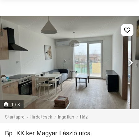
1
/ 3
Startapro
Hirdetések
Ingatlan
Ház
Bp. XX.ker Magyar László utca