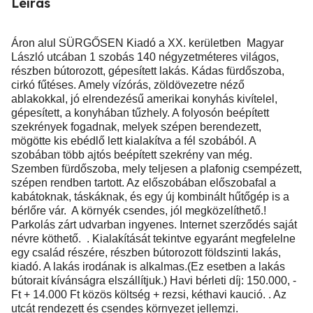
Leírás
Áron alul SÜRGŐSEN Kiadó a XX. kerületben Magyar
László utcában 1 szobás 140 négyzetméteres világos,
részben bútorozott, gépesített lakás. Kádas fürdőszoba,
cirkó fűtéses. Amely vízórás, zöldövezetre néző
ablakokkal, jó elrendezésű amerikai konyhás kivítelel,
gépesített, a konyhában tűzhely. A folyosón beépített
szekrények fogadnak, melyek szépen berendezett,
mögötte kis ebédlő lett kialakítva a fél szobából. A
szobában több ajtós beépített szekrény van még.
Szemben fürdőszoba, mely teljesen a plafonig csempézett,
szépen rendben tartott. Az előszobában előszobafal a
kabátoknak, táskáknak, és egy új kombinált hűtőgép is a
bérlőre vár. A környék csendes, jól megközelíthető.!
Parkolás zárt udvarban ingyenes. Internet szerződés saját
névre köthető. . Kialakítását tekintve egyaránt megfelelne
egy család részére, részben bútorozott földszinti lakás,
kiadó. A lakás irodának is alkalmas.(Ez esetben a lakás
bútorait kívánságra elszállítjuk.) Havi bérleti díj: 150.000, -
Ft + 14.000 Ft közös költség + rezsi, kéthavi kaució. . Az
utcát rendezett és csendes környezet jellemzi.