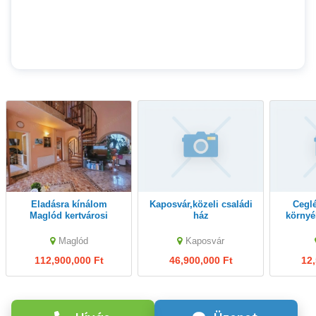
Eladásra kínálom
Kaposvár,közeli családi
Cegléden, jómódú
Maglód kertvárosi
ház
környé
részén, különleges
ház és
hangulatú családi
Maglód
Kaposvár
házama
112,900,000 Ft
46,900,000 Ft
12,