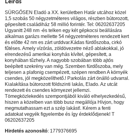
Leírás
SÜRGŐSEN Eladó a XX. kerületben Határ utcához közel
1,5 szobás 50 négyzetméteres világos, részben bútorozott,
gépesített családiház 58 millió forintér. Tel: 06202637205
Ugyanitt 248 nm -és telken egy két gépkocsi beállására
alkalmas garázs mellette 54 négyzetméteres rendezett kert
és előtte 42 nm es zárt urddvar.Kádas fürdőszoba, cirkó
fűtéses. Amely vízórás, zöldövezetre néző ablakokkal, jó
elrendezésű amerikai konyhás kívítel, gépesített, a
konyhában tűzhely. A nagyobb szobában több ajtós
beépített szekrény van még. Szemben fürdőszoba, mely
teljesen a plafonig csempézett, szépen rendben A környék
csendes, jól megközelíthető.! Parkolás zárt önálló udvarral.
Kialakítása bútorozott földszinti lakás, Elado. Az utcát
rendezett és csendes környezet jellemzi.
Tömegközlekedés szempontjából kiváló elhelyezkedésű,
hiszen a közelben van több busz megállója Hívjon, hogy
megmutathassam ezt a szép lakást!. Kérem a fenti
adatokat vegyék figyelembe és így érdeklődjenek! T
06202637205
Hirdetés azonosító
: 1779376695