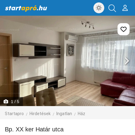
start
apró
.hu
1
/ 5
Startapro
Hirdetések
Ingatlan
Ház
Bp. XX ker Határ utca